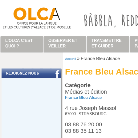
Aller au contenu principal
L'OLCA C'EST
OBSERVER ET
TRANSMETTRE
P
QUOI ?
VEILLER
ET GUIDER
P
»
France Bleu Alsace
Accueil
Vous êtes ici
France Bleu Alsa
Catégorie
Médias et édition
France Bleu Alsace
4 rue Joseph Massol
67000
STRASBOURG
03 88 76 20 00
03 88 35 11 13