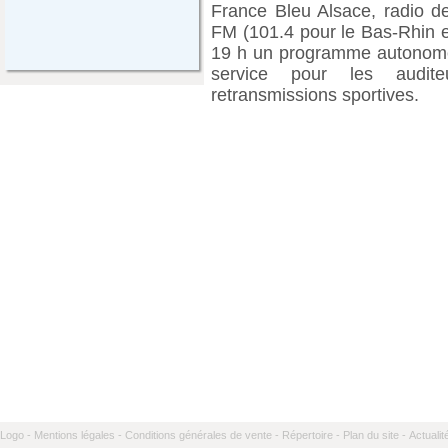
France Bleu Alsace, radio de
FM (101.4 pour le Bas-Rhin e
19 h un programme autonome 
service pour les audit
retransmissions sportives.
Logo -
Mentions légales -
Conditions générales de vente -
Répertoire -
Plan du site -
Actualit