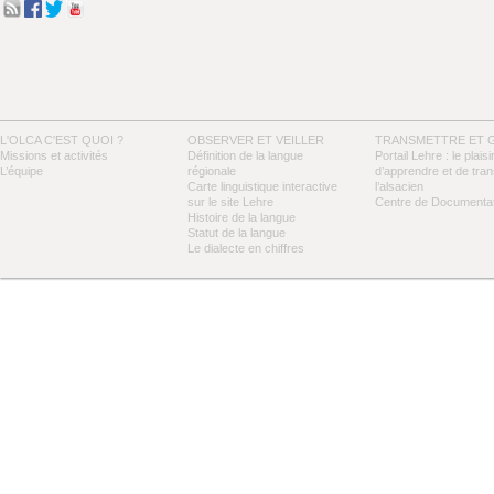
L'OLCA C'EST QUOI ?
OBSERVER ET VEILLER
TRANSMETTRE ET 
Missions et activités
Définition de la langue
Portail Lehre : le plaisi
L’équipe
régionale
d’apprendre et de tra
Carte linguistique interactive
l’alsacien
sur le site Lehre
Centre de Documentat
Histoire de la langue
Statut de la langue
Le dialecte en chiffres