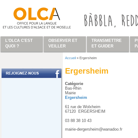
Aller au contenu principal
L'OLCA C'EST
OBSERVER ET
TRANSMETTRE
P
QUOI ?
VEILLER
ET GUIDER
P
Accueil
»
Ergersheim
Vous êtes ici
Ergersheim
Catégorie
Bas-Rhin
Mairie
Ergersheim
61 rue de Wolxheim
67120
ERGERSHEIM
03 88 38 10 43
mairie-dergersheim@wanadoo.fr