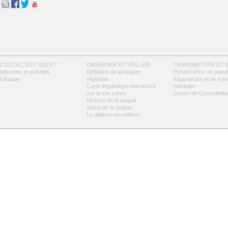
L'OLCA C'EST QUOI ?
OBSERVER ET VEILLER
TRANSMETTRE ET 
Missions et activités
Définition de la langue
Portail Lehre : le plaisi
L’équipe
régionale
d’apprendre et de tra
Carte linguistique interactive
l’alsacien
sur le site Lehre
Centre de Documentat
Histoire de la langue
Statut de la langue
Le dialecte en chiffres