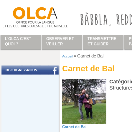
Aller au contenu principal
L'OLCA C'EST
OBSERVER ET
TRANSMETTRE
P
QUOI ?
VEILLER
ET GUIDER
P
»
Carnet de Bal
Accueil
Vous êtes ici
Carnet de Bal
Catégor
Structures
Carnet de Bal