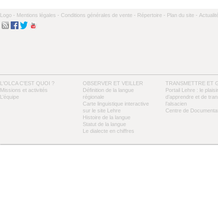
Logo -
Mentions légales -
Conditions générales de vente -
Répertoire -
Plan du site -
Actualit
L'OLCA C'EST QUOI ?
OBSERVER ET VEILLER
TRANSMETTRE ET 
Missions et activités
Définition de la langue
Portail Lehre : le plaisi
L’équipe
régionale
d’apprendre et de tra
Carte linguistique interactive
l’alsacien
sur le site Lehre
Centre de Documentat
Histoire de la langue
Statut de la langue
Le dialecte en chiffres