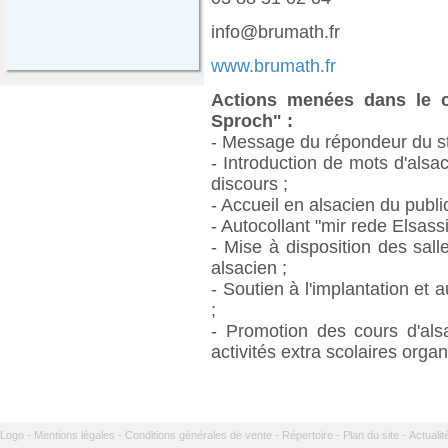
info@brumath.fr
www.brumath.fr
Actions menées dans le ca
Sproch" :
- Message du répondeur du st
- Introduction de mots d'alsac
discours ;
- Accueil en alsacien du public
- Autocollant "mir rede Elsassi
- Mise à disposition des sal
alsacien ;
- Soutien à l'implantation et
;
- Promotion des cours d'als
activités extra scolaires organi
Logo -
Mentions légales -
Conditions générales de vente -
Répertoire -
Plan du site -
Actualit