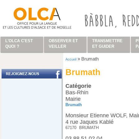
Aller au contenu principal
L'OLCA C'EST
OBSERVER ET
TRANSMETTRE
P
QUOI ?
VEILLER
ET GUIDER
P
»
Brumath
Accueil
Vous êtes ici
Brumath
Catégorie
Bas-Rhin
Mairie
Brumath
Monsieur Etienne WOLF, Mai
4 rue Jaques Kablé
67170
BRUMATH
03 88 51 02 04