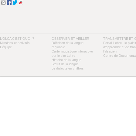
L'OLCA C'EST QUOI ?
OBSERVER ET VEILLER
TRANSMETTRE ET 
Missions et activités
Définition de la langue
Portail Lehre : le plaisi
L’équipe
régionale
d’apprendre et de tra
Carte linguistique interactive
l’alsacien
sur le site Lehre
Centre de Documentat
Histoire de la langue
Statut de la langue
Le dialecte en chiffres