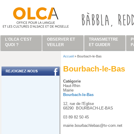
Aller au contenu principal
L'OLCA C'EST
OBSERVER ET
TRANSMETTRE
P
QUOI ?
VEILLER
ET GUIDER
P
Accueil
»
Bourbach-le-Bas
Vous êtes ici
Bourbach-le-Bas
Catégorie
Haut-Rhin
Mairie
Bourbach-le-Bas
12, rue de l'Eglise
68290
BOURBACH-LE-BAS
03 89 82 50 45
mairie.bourbachlebas@tv-com.net