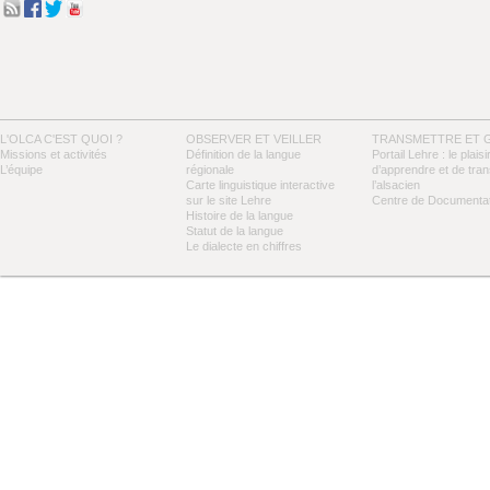
L'OLCA C'EST QUOI ?
OBSERVER ET VEILLER
TRANSMETTRE ET 
Missions et activités
Définition de la langue
Portail Lehre : le plaisi
L’équipe
régionale
d’apprendre et de tra
Carte linguistique interactive
l’alsacien
sur le site Lehre
Centre de Documentat
Histoire de la langue
Statut de la langue
Le dialecte en chiffres