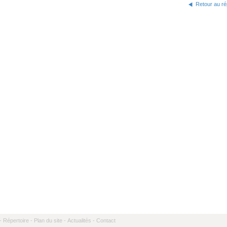
Retour au ré
-
Répertoire -
Plan du site -
Actualités -
Contact