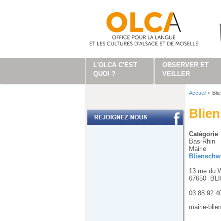
Aller au contenu principal
L'OLCA C'EST
OBSERVER ET
QUOI ?
VEILLER
Accueil
»
Bli
Vous ête
Blien
Catégorie
Bas-Rhin
Mairie
Blienschwi
13 rue du 
67650
BL
03 88 92 4
mairie-bli