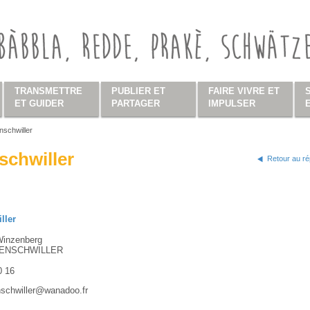
TRANSMETTRE
PUBLIER ET
FAIRE VIVRE ET
ET GUIDER
PARTAGER
IMPULSER
enschwiller
s ici
schwiller
Retour au ré
ller
Winzenberg
IENSCHWILLER
0 16
enschwiller@wanadoo.fr