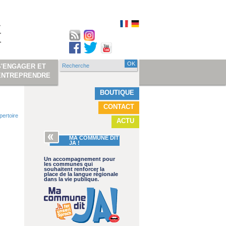
Recherche
S'ENGAGER ET
Formulaire de
ENTREPRENDRE
recherche
BOUTIQUE
CONTACT
pertoire
ACTU
MA COMMUNE DIT
JA !
Un accompagnement pour
les communes qui
souhaitent renforcer la
place de la langue régionale
dans la vie publique.