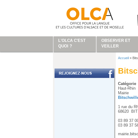
Aller au contenu principal
L'OLCA C'EST
OBSERVER ET
QUOI ?
VEILLER
Accueil
»
Bit
Vous ête
Bitsc
Catégorie
Haut-Rhin
Mairie
Bitschwill
1 rue du R
68620
BI
03 89 37 0
03 89 37 5
mairie.bit