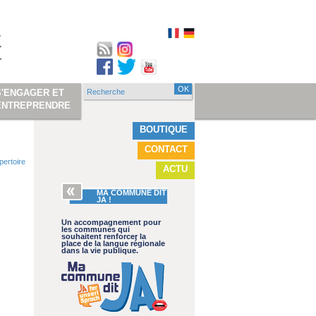
Recherche
S'ENGAGER ET
Formulaire de
ENTREPRENDRE
recherche
BOUTIQUE
CONTACT
pertoire
ACTU
MA COMMUNE DIT
JA !
Un accompagnement pour
les communes qui
souhaitent renforcer la
place de la langue régionale
dans la vie publique.