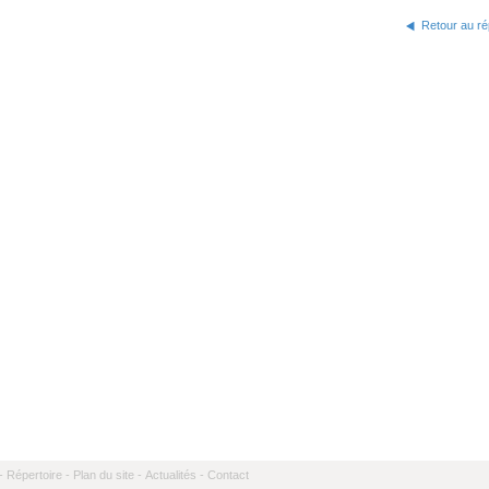
Retour au ré
-
Répertoire -
Plan du site -
Actualités -
Contact