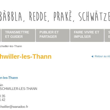
TRANSMETTRE
PUBLIER ET
FAIRE VIVRE ET
ET GUIDER
PARTAGER
IMPULSER
schwiller-les-Thann
s ici
hwiller-les-Thann
Retour au ré
er-les-Thann
hin
TSCHWILLER-LES-THANN
0 35
6 42
schwiller@wanadoo.fr