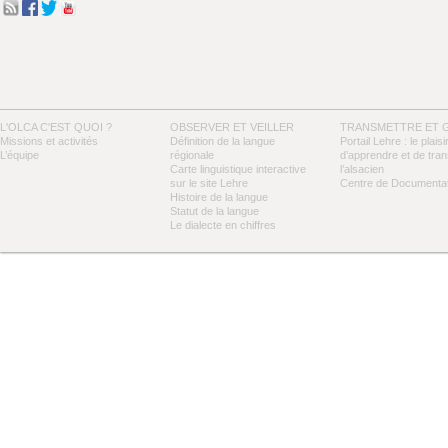
L'OLCA C'EST QUOI ?
OBSERVER ET VEILLER
TRANSMETTRE ET 
Missions et activités
Définition de la langue
Portail Lehre : le plaisi
L’équipe
régionale
d’apprendre et de tra
Carte linguistique interactive
l’alsacien
sur le site Lehre
Centre de Documentat
Histoire de la langue
Statut de la langue
Le dialecte en chiffres