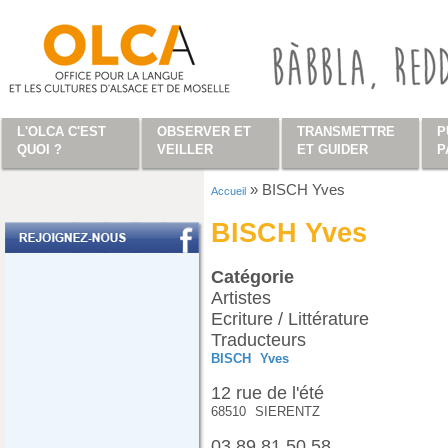
Aller au contenu principal
L'OLCA C'EST
OBSERVER ET
TRANSMETTRE
P
QUOI ?
VEILLER
ET GUIDER
P
»
BISCH Yves
Accueil
Vous êtes ici
BISCH Yves
Catégorie
Artistes
Ecriture / Littérature
Traducteurs
BISCH
Yves
12 rue de l'été
68510
SIERENTZ
03 89 81 50 58