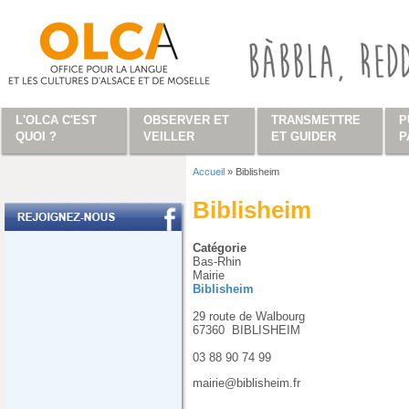
Aller au contenu principal
L'OLCA C'EST
OBSERVER ET
TRANSMETTRE
P
QUOI ?
VEILLER
ET GUIDER
P
Accueil
»
Biblisheim
Vous êtes ici
Biblisheim
Catégorie
Bas-Rhin
Mairie
Biblisheim
29 route de Walbourg
67360
BIBLISHEIM
03 88 90 74 99
mairie@biblisheim.fr