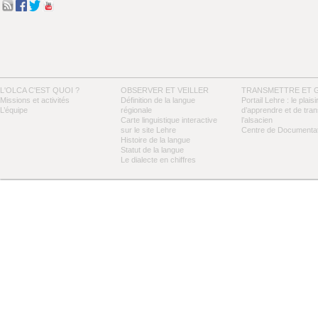
L'OLCA C'EST QUOI ?
OBSERVER ET VEILLER
TRANSMETTRE ET 
Missions et activités
Définition de la langue
Portail Lehre : le plaisi
L’équipe
régionale
d’apprendre et de tra
Carte linguistique interactive
l’alsacien
sur le site Lehre
Centre de Documentat
Histoire de la langue
Statut de la langue
Le dialecte en chiffres