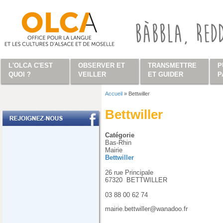
Aller au contenu principal
L'OLCA C'EST
OBSERVER ET
TRANSMETTRE
P
QUOI ?
VEILLER
ET GUIDER
P
Accueil
»
Bettwiller
Vous êtes ici
Bettwiller
Catégorie
Bas-Rhin
Mairie
Bettwiller
26 rue Principale
67320
BETTWILLER
03 88 00 62 74
mairie.bettwiller@wanadoo.fr