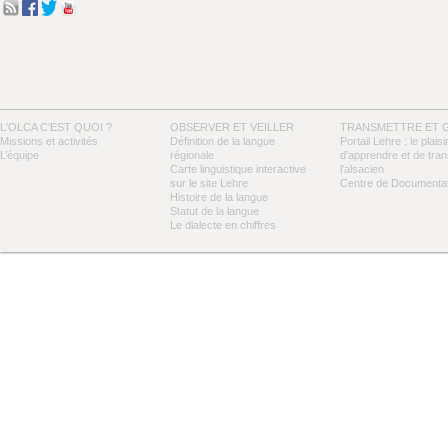
L'OLCA C'EST QUOI ?
OBSERVER ET VEILLER
TRANSMETTRE ET 
Missions et activités
Définition de la langue
Portail Lehre : le plaisi
L’équipe
régionale
d’apprendre et de tra
Carte linguistique interactive
l’alsacien
sur le site Lehre
Centre de Documentat
Histoire de la langue
Statut de la langue
Le dialecte en chiffres