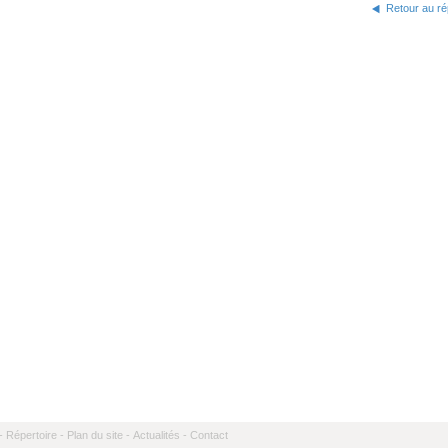
Retour au ré
-
Répertoire -
Plan du site -
Actualités -
Contact