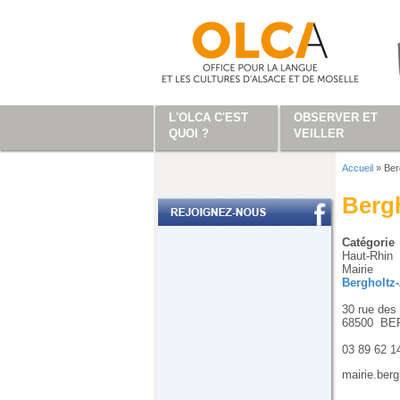
Aller au contenu principal
L'OLCA C'EST
OBSERVER ET
QUOI ?
VEILLER
Accueil
»
Ber
Vous ête
Bergh
Catégorie
Haut-Rhin
Mairie
Bergholtz-
30 rue des
68500
BE
03 89 62 1
mairie.ber