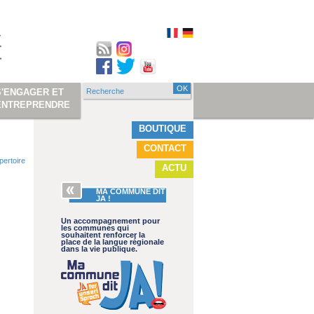
Recherche
S'ENGAGER ET
Formulaire de
ENTREPRENDRE
recherche
BOUTIQUE
CONTACT
pertoire
ACTU
MA COMMUNE DIT
JA !
Un accompagnement pour
les communes qui
souhaitent renforcer la
place de la langue régionale
dans la vie publique.