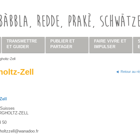
TRANSMETTRE
PUBLIER ET
FAIRE VIVRE ET
ET GUIDER
PARTAGER
IMPULSER
gholtz-Zell
s ici
oltz-Zell
Retour au ré
Zell
 Suisses
RGHOLTZ-ZELL
4 50
gholtzzell@wanadoo.fr