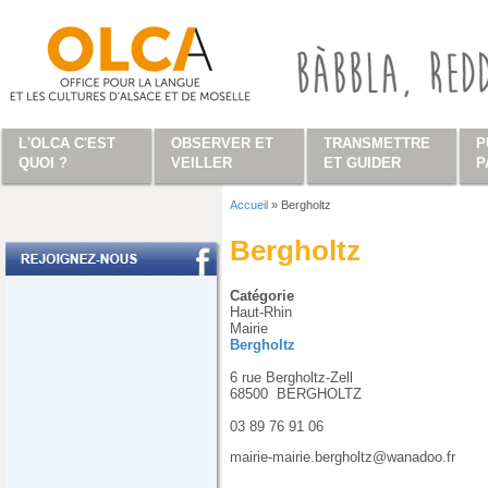
Aller au contenu principal
L'OLCA C'EST
OBSERVER ET
TRANSMETTRE
P
QUOI ?
VEILLER
ET GUIDER
P
Accueil
»
Bergholtz
Vous êtes ici
Bergholtz
Catégorie
Haut-Rhin
Mairie
Bergholtz
6 rue Bergholtz-Zell
68500
BERGHOLTZ
03 89 76 91 06
mairie-mairie.bergholtz@wanadoo.fr