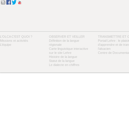
L'OLCA C'EST QUOI ?
OBSERVER ET VEILLER
TRANSMETTRE ET 
Missions et activités
Définition de la langue
Portail Lehre : le plaisi
L’équipe
régionale
d’apprendre et de tra
Carte linguistique interactive
l’alsacien
sur le site Lehre
Centre de Documentat
Histoire de la langue
Statut de la langue
Le dialecte en chiffres