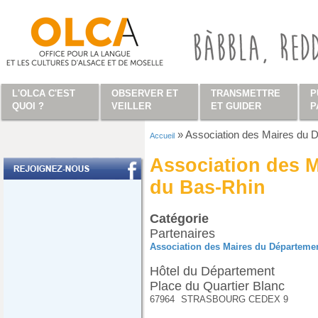
Aller au contenu principal
L'OLCA C'EST
OBSERVER ET
TRANSMETTRE
P
QUOI ?
VEILLER
ET GUIDER
P
»
Association des Maires du 
Accueil
Vous êtes ici
Association des 
du Bas-Rhin
Catégorie
Partenaires
Association des Maires du Départeme
Hôtel du Département
Place du Quartier Blanc
67964
STRASBOURG CEDEX 9