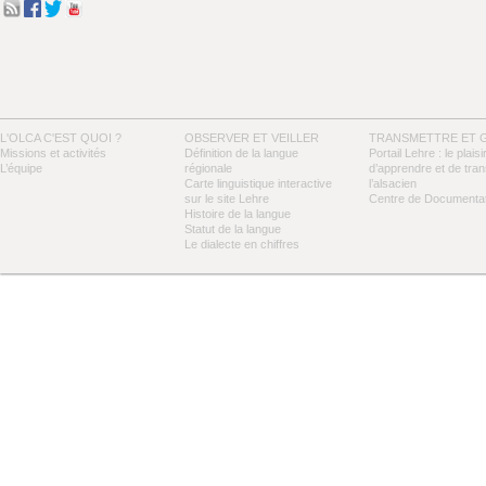
L'OLCA C'EST QUOI ?
OBSERVER ET VEILLER
TRANSMETTRE ET 
Missions et activités
Définition de la langue
Portail Lehre : le plaisi
L’équipe
régionale
d’apprendre et de tra
Carte linguistique interactive
l’alsacien
sur le site Lehre
Centre de Documentat
Histoire de la langue
Statut de la langue
Le dialecte en chiffres