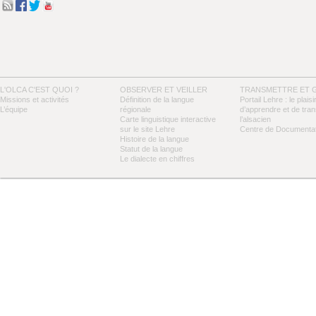
L'OLCA C'EST QUOI ?
OBSERVER ET VEILLER
TRANSMETTRE ET 
Missions et activités
Définition de la langue
Portail Lehre : le plaisi
L’équipe
régionale
d’apprendre et de tra
Carte linguistique interactive
l’alsacien
sur le site Lehre
Centre de Documentat
Histoire de la langue
Statut de la langue
Le dialecte en chiffres