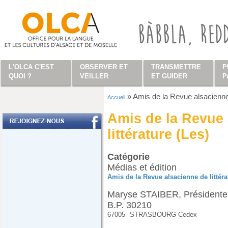
Aller au contenu principal
L'OLCA C'EST
OBSERVER ET
TRANSMETTRE
P
QUOI ?
VEILLER
ET GUIDER
P
»
Amis de la Revue alsacienne 
Accueil
Vous êtes ici
Amis de la Revue 
littérature (Les)
Catégorie
Médias et édition
Amis de la Revue alsacienne de littéra
Maryse STAIBER, Présidente
B.P. 30210
67005
STRASBOURG Cedex