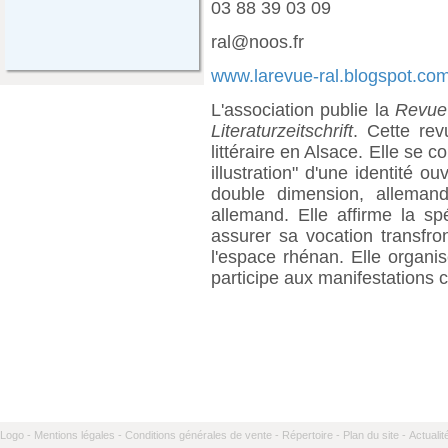
03 88 39 03 09
ral@noos.fr
www.larevue-ral.blogspot.co
L'association publie la
Revue 
Literaturzeitschrift
. Cette rev
littéraire en Alsace. Elle se 
illustration" d'une identité o
double dimension, allemand 
allemand. Elle affirme la sp
assurer sa vocation transfr
l'espace rhénan. Elle organis
participe aux manifestations cu
Logo -
Mentions légales -
Conditions générales de vente -
Répertoire -
Plan du site -
Actualit