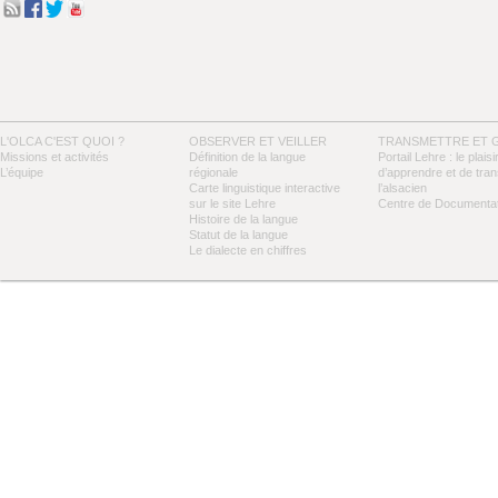
L'OLCA C'EST QUOI ?
OBSERVER ET VEILLER
TRANSMETTRE ET 
Missions et activités
Définition de la langue
Portail Lehre : le plaisi
L’équipe
régionale
d’apprendre et de tra
Carte linguistique interactive
l’alsacien
sur le site Lehre
Centre de Documentat
Histoire de la langue
Statut de la langue
Le dialecte en chiffres