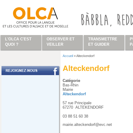
Aller au contenu principal
L'OLCA C'EST
OBSERVER ET
TRANSMETTRE
P
QUOI ?
VEILLER
ET GUIDER
P
Accueil
»
Alteckendorf
Vous êtes ici
Alteckendorf
Catégorie
Bas-Rhin
Mairie
Alteckendorf
57 rue Principale
67270
ALTEKENDORF
03 88 51 60 38
mairie.alteckendorf@evc.net