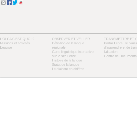
L'OLCA C'EST QUOI ?
OBSERVER ET VEILLER
TRANSMETTRE ET 
Missions et activités
Définition de la langue
Portail Lehre : le plaisi
L’équipe
régionale
d’apprendre et de tra
Carte linguistique interactive
l’alsacien
sur le site Lehre
Centre de Documentat
Histoire de la langue
Statut de la langue
Le dialecte en chiffres