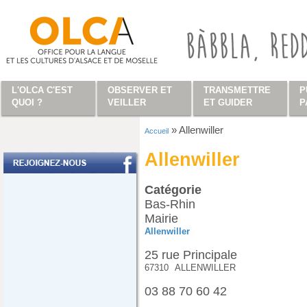
Aller au contenu principal
L'OLCA C'EST
OBSERVER ET
TRANSMETTRE
P
QUOI ?
VEILLER
ET GUIDER
P
»
Allenwiller
Accueil
Vous êtes ici
Allenwiller
Catégorie
Bas-Rhin
Mairie
Allenwiller
25 rue Principale
67310
ALLENWILLER
03 88 70 60 42