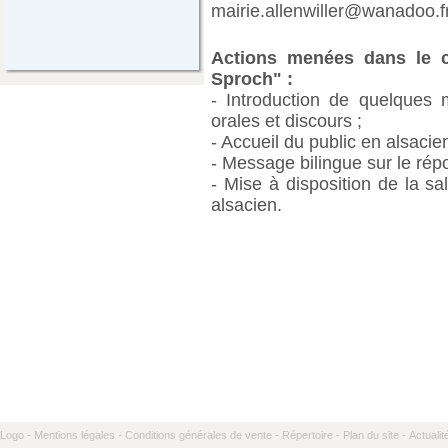
mairie.allenwiller@wanadoo.f
Actions menées dans le ca
Sproch" :
- Introduction de quelques m
orales et discours ;
- Accueil du public en alsacien
- Message bilingue sur le rép
- Mise à disposition de la s
alsacien.
Logo -
Mentions légales -
Conditions générales de vente -
Répertoire -
Plan du site -
Actualit