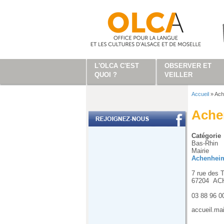
Aller au contenu principal
L'OLCA C'EST
OBSERVER ET
QUOI ?
VEILLER
Accueil
»
Ach
Vous ête
Ache
Catégorie
Bas-Rhin
Mairie
Achenhei
7 rue des T
67204
AC
03 88 96 0
accueil.ma