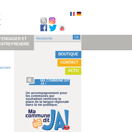
Recherche
S'ENGAGER ET
Formulaire de
ENTREPRENDRE
recherche
BOUTIQUE
CONTACT
pertoire
ACTU
MA COMMUNE DIT
JA !
Un accompagnement pour
les communes qui
souhaitent renforcer la
place de la langue régionale
dans la vie publique.