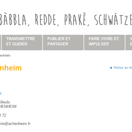
TRANSMETTRE
PUBLIER ET
FAIRE VIVRE ET
ET GUIDER
PARTAGER
IMPULSER
enheim
s ici
nheim
Retour au ré
m
illeuls
HENHEIM
0 72
irie@achenheim.fr