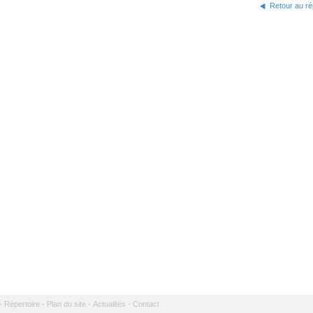
Retour au ré
-
Répertoire -
Plan du site -
Actualités -
Contact