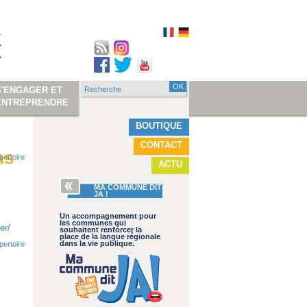
Recherche
S'ENGAGER ET
Formulaire de
ENTREPRENDRE
recherche
BOUTIQUE
CONTACT
ns
pertoire
ACTU
MA COMMUNE DIT
JA !
Un accompagnement pour
les communes qui
er/
souhaitent renforcer la
place de la langue régionale
dans la vie publique.
pertoire