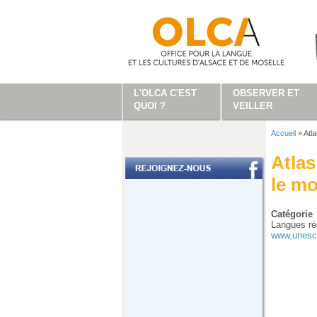
Aller au contenu principal
L'OLCA C'EST
OBSERVER ET
QUOI ?
VEILLER
Accueil
»
Atl
Vous ête
Atla
le m
Catégorie
Langues ré
www.unesco