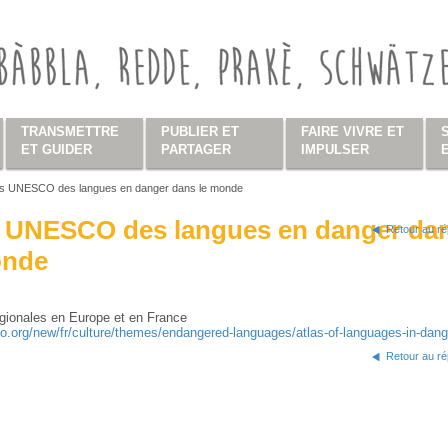
TRANSMETTRE
PUBLIER ET
FAIRE VIVRE ET
ET GUIDER
PARTAGER
IMPULSER
as UNESCO des langues en danger dans le monde
s ici
s UNESCO des langues en danger da
Retour au ré
onde
gionales en Europe et en France
.org/new/fr/culture/themes/endangered-languages/atlas-of-languages-in-dang
Retour au ré