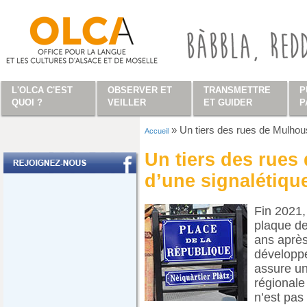
Aller au contenu principal
L'OLCA C'EST
OBSERVER ET
TRANSMETTRE
P
QUOI ?
VEILLER
ET GUIDER
P
»
Un tiers des rues de Mulhous
Accueil
Vous êtes ici
Un tiers des rues
d’une signalétiqu
Fin 2021,
plaque de
ans après
développe
assure u
régionale
n’est pas f