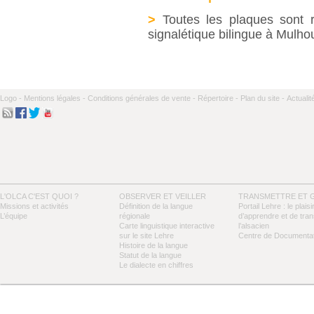
>
Toutes les plaques sont ré
signalétique bilingue à Mulho
Logo -
Mentions légales -
Conditions générales de vente -
Répertoire -
Plan du site -
Actualit
L'OLCA C'EST QUOI ?
OBSERVER ET VEILLER
TRANSMETTRE ET 
Missions et activités
Définition de la langue
Portail Lehre : le plaisi
L’équipe
régionale
d’apprendre et de tra
Carte linguistique interactive
l’alsacien
sur le site Lehre
Centre de Documentat
Histoire de la langue
Statut de la langue
Le dialecte en chiffres