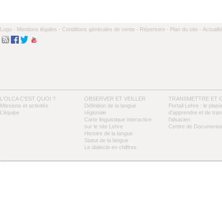
Logo -
Mentions légales -
Conditions générales de vente -
Répertoire -
Plan du site -
Actualit
L'OLCA C'EST QUOI ?
OBSERVER ET VEILLER
TRANSMETTRE ET 
Missions et activités
Définition de la langue
Portail Lehre : le plaisi
L’équipe
régionale
d’apprendre et de tra
Carte linguistique interactive
l’alsacien
sur le site Lehre
Centre de Documentat
Histoire de la langue
Statut de la langue
Le dialecte en chiffres