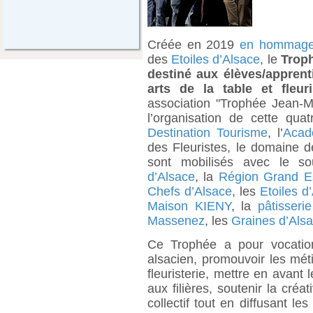
Créée en 2019
en hommage
des
Etoiles d’Alsace
, le
Trop
destiné aux élèves/apprenti
arts de la table et fleuri
association "Trophée Jean-Ma
l’organisation de cette qua
Destination Tourisme
, l’
Acad
des Fleuristes, le domaine d
sont mobilisés avec le s
d’Alsace
, la
Région Grand E
Chefs d’Alsace
, les
Etoiles d
Maison KIENY
, la
pâtisseri
Massenez
, les
Graines d’Als
Ce Trophée a pour vocation 
alsacien, promouvoir les métie
fleuristerie, mettre en avant
aux filières, soutenir la cré
collectif tout en diffusant le