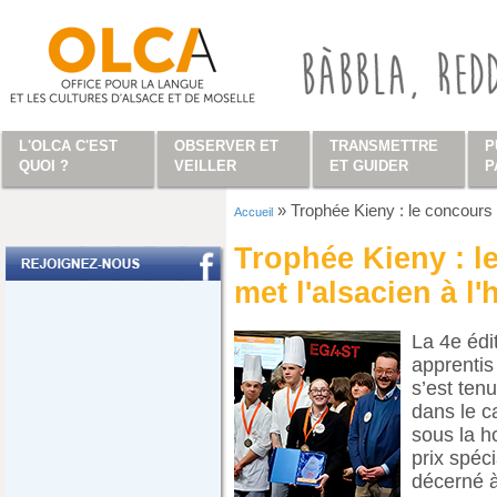
Aller au contenu principal
L'OLCA C'EST
OBSERVER ET
TRANSMETTRE
P
QUOI ?
VEILLER
ET GUIDER
P
»
Trophée Kieny : le concours c
Accueil
Vous êtes ici
Trophée Kieny : l
met l'alsacien à l
La 4e édi
apprentis
s’est ten
dans le 
sous la ho
prix spéc
décerné 