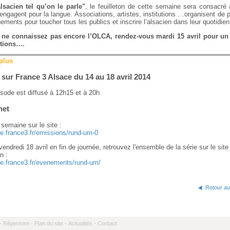
alsacien tel qu’on le parle"
, le feuilleton de cette semaine sera consacré
engagent pour la langue. Associations, artistes, institutions …organisent de 
ements pour toucher tous les publics et inscrire l’alsacien dans leur quotidien
s ne connaissez pas encore l’OLCA, rendez-vous mardi 15 avril pour un
ctions….
 plus
 sur France 3 Alsace du 14 au 18 avril 2014
sode est diffusé à 12h15 et à 20h
net
semaine sur le site :
ce.france3.fr/emissions/rund-um-0
 vendredi 18 avril en fin de journée, retrouvez l'ensemble de la série sur le site
n :
ace.france3.fr/evenements/rund-um/
Retour au
-
Répertoire -
Plan du site -
Actualités -
Contact