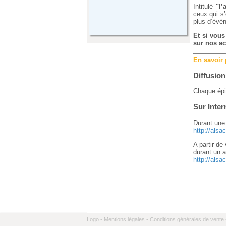
Intitulé
"l’
ceux qui s’
plus d’évén
Et si vou
sur nos a
En savoir
Diffusion
Chaque épi
Sur Inter
Durant une 
http://alsa
A partir de
durant un a
http://als
Logo -
Mentions légales -
Conditions générales de vente 