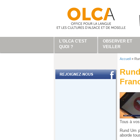
Aller au contenu principal
L'OLCA C'EST
OBSERVER ET
QUOI ?
VEILLER
Accueil
»
Run
Vous ête
Rund 
Franc
Tous à vos 
Rund Um pr
aborde tous