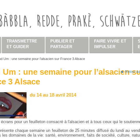
TRANSMETTRE
PUBLIER ET
FAIRE VIVRE ET
ET GUIDER
PARTAGER
IMPULSER
d Um : une semaine pour l’alsacien sur France 3 Alsace
s ici
Um : une semaine pour l’alsacien s
Retour au
e 3 Alsace
du 14 au 18 avril 2014
écrans pour un feuilleton consacré à l'alsacien et à tous ceux qui le soutienn
ésente chaque semaine un feuilleton de 25 minutes diffusé du lundi au vendr
 les domaines de la vie: santé, environnement, faits de société, culture, natu