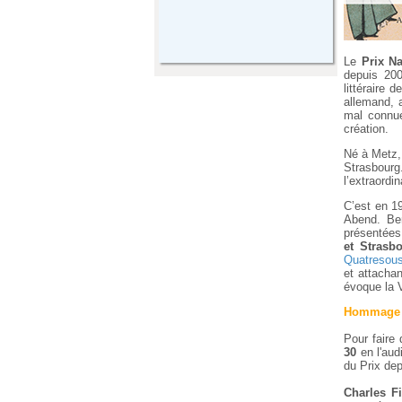
Le
Prix
Na
depuis 200
littéraire
allemand, a
mal connue
création.
Né à Metz
Strasbourg
l’extraordi
C’est en 1
Abend. Ber
présentées 
et Strasb
Quatresou
et attachan
évoque la 
Hommage à
Pour faire
30
en l'aud
du Prix de
Charles Fi