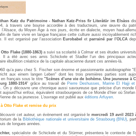
than Katz
du Patrimoine - Nathan Katz-Priss fir Literàtür im Elsàss
dis
4, à travers une bourse accordée à des traducteurs, une œuvre du patr
 de l’Alsace, du Moyen Âge à nos jours, écrite en dialecte, moyen haut-alle
fin de faire vivre en langue française cette culture aussi incroyablement ri
. Il est organisé par l’association
Eurobabel
et
parrainé par l'OLCA
dep
,
Otto Flake (1880-1863)
a suivi sa scolarité à Colmar et ses études universit
. Il a été avec ses amis Schickele et Stadler l’un des principaux acte
naire ébullition créatrice de la capitale alsacienne durant ces années-là.
960 qu’a paru chez S. Fischer son énorme et passionnante autobiographie "E
icht aux einem langen Leben" dont les trois premières parties sont aujou
en français sous le titre
"Scènes d’une vie de bohème. Une jeunesse à 
ourg 1880-1914
" grâce au travail de
Pierre Deshusses, Marine El Hajji et
s
. On y découvre une chronique aussi savoureuse que précise d’un monde br
t aujourd’hui enfoui, équivalent strasbourgeois de ce Monde d’hier où Stefa
Vienne de sa jeunesse. L'ouvrage est publié aux
éditions Arfuyen
.
 Otto Flake et remise du prix
 découvrir cet auteur, un évènement est organisé le
mercredi 19 avril 2023 
itorium de la
Bibliothèque nationale et universitaire de Strasbourg (BNU)
, par
puis de longues années.
chter,
spécialiste de Schickele et du Stürmer, présentera le contexte de l'