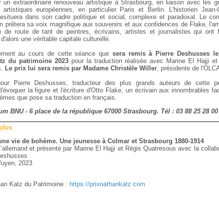
 un extraordinaire renouveau artistique à Strasbourg, en liaison avec les g
 artistiques européennes, en particulier Paris et Berlin. L'historien Jean-
resituera dans son cadre politique et social, complexe et paradoxal. Le co
n prêtera sa voix magnifique aux souvenirs et aux confidences de Flake, l'am
de route de tant de peintres, écrivains, artistes et journalistes qui ont f
d'alors une véritable capitale culturelle.
lement au cours de cette séance que
sera remis à Pierre Deshusses l
tz du patrimoine 2023
pour la traduction réalisée avec Marine El Hajji et
s.
Le prix lui sera remis par Madame Christèle Willer
, présidente de l'OLC
our Pierre Deshusses, traducteur des plus grands auteurs de cette pé
d'évoquer la figure et l'écriture d'Otto Flake, un écrivain aux innombrables fa
lèmes que pose sa traduction en français.
um BNU - 6 place de la république 67000 Strasbourg. Tél : 03 88 25 28 00
 plus
une vie de bohème. Une jeunesse à Colmar et Strasbourg 1880-1914
l’allemand et présenté par Marine El Hajji et Régis Quatresous avec la collab
Deshusses
rfuyen, 2023
an Katz du Patrimoine :
https://prixnathankatz.com