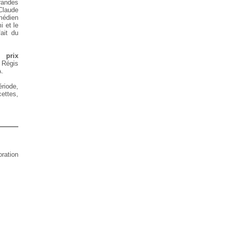
randes
Claude
médien
i et le
ait du
e prix
 Régis
A.
riode,
cettes,
oration