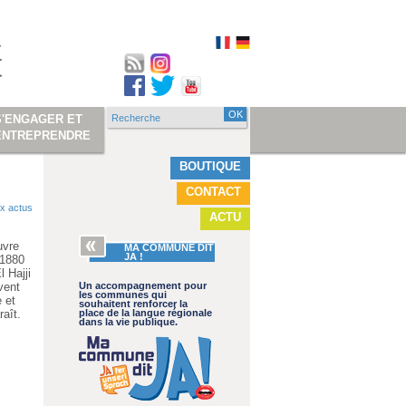
Recherche
S'ENGAGER ET
Formulaire de
ENTREPRENDRE
recherche
BOUTIQUE
CONTACT
x actus
ACTU
uvre
MA COMMUNE DIT
JA !
 1880
 Hajji
vent
Un accompagnement pour
les communes qui
e et
souhaitent renforcer la
raît.
place de la langue régionale
dans la vie publique.