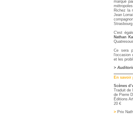
marqué par
métropoles
Richez la 
Jean Lorrai
compagnon 
Strasbourg 
C'est éga
Nathan Ka
Quatresou
Ce sera p
l'occasion 
et les prob
> Auditori
En savoir
Scènes d’
Traduit de 
de Pierre 
Éditions A
20 €
>
Prix Nath