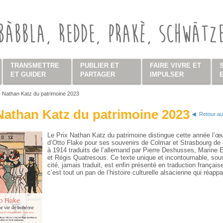
TRANSMETTRE
PUBLIER ET
FAIRE VIVRE ET
ET GUIDER
PARTAGER
IMPULSER
x Nathan Katz du patrimoine 2023
s ici
Nathan Katz du patrimoine 2023
Retour au
Le Prix Nathan Katz du patrimoine distingue cette année l’œ
d’Otto Flake pour ses souvenirs de Colmar et Strasbourg de
à 1914 traduits de l’allemand par Pierre Deshusses, Marine El
et Régis Quatresous. Ce texte unique et incontournable, sou
cité, jamais traduit, est enfin présenté en traduction français
c’est tout un pan de l’histoire culturelle alsacienne qui réappa