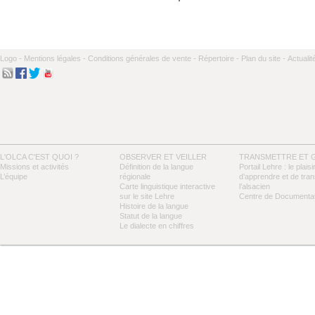
Logo -
Mentions légales -
Conditions générales de vente -
Répertoire -
Plan du site -
Actualit
L'OLCA C'EST QUOI ?
OBSERVER ET VEILLER
TRANSMETTRE ET 
Missions et activités
Définition de la langue
Portail Lehre : le plaisi
L’équipe
régionale
d’apprendre et de tra
Carte linguistique interactive
l’alsacien
sur le site Lehre
Centre de Documentat
Histoire de la langue
Statut de la langue
Le dialecte en chiffres