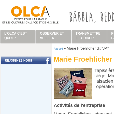
Aller au contenu principal
L'OLCA C'EST
OBSERVER ET
TRANSMETTRE
P
QUOI ?
VEILLER
ET GUIDER
P
»
Marie Froehlicher dit "JA"
Accueil
Vous êtes ici
Marie Froehlicher 
Tapissièr
siège, Ma
l’alsacien
l'opératio
Activités de l'entreprise
Marie Froehlicher intervien