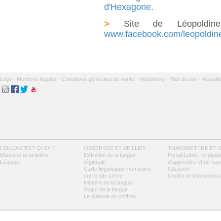
d'Hexagone
.
>
Site de Léopold
www.facebook.com/leopoldin
Logo -
Mentions légales -
Conditions générales de vente -
Répertoire -
Plan du site -
Actualit
L'OLCA C'EST QUOI ?
OBSERVER ET VEILLER
TRANSMETTRE ET 
Missions et activités
Définition de la langue
Portail Lehre : le plaisi
L’équipe
régionale
d’apprendre et de tra
Carte linguistique interactive
l’alsacien
sur le site Lehre
Centre de Documentat
Histoire de la langue
Statut de la langue
Le dialecte en chiffres