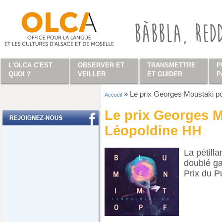
Aller au contenu principal
L'OLCA C'EST
OBSERVER ET
TRANSMETTRE
P
QUOI ?
VEILLER
ET GUIDER
P
»
Le prix Georges Moustaki p
Accueil
Vous êtes ici
Le prix Georges 
Léopoldine HH
La pétill
doublé ga
Prix du Pu