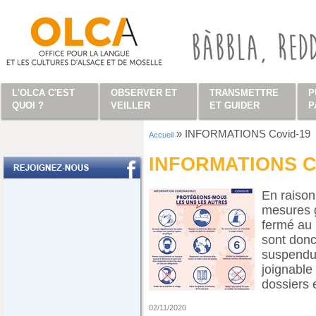
Aller au contenu principal
L'OLCA C'EST
OBSERVER ET
TRANSMETTRE
P
QUOI ?
VEILLER
ET GUIDER
P
»
INFORMATIONS Covid-19
Accueil
Vous êtes ici
INFORMATIONS C
En raison
mesures 
fermé au 
sont donc
suspendu.
joignable 
dossiers e
02/11/2020