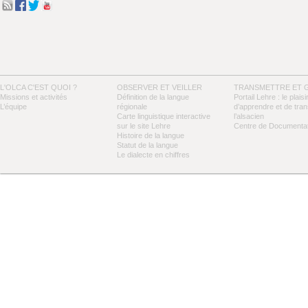
L'OLCA C'EST QUOI ?
OBSERVER ET VEILLER
TRANSMETTRE ET 
Missions et activités
Définition de la langue
Portail Lehre : le plaisi
L’équipe
régionale
d’apprendre et de tra
Carte linguistique interactive
l’alsacien
sur le site Lehre
Centre de Documentat
Histoire de la langue
Statut de la langue
Le dialecte en chiffres