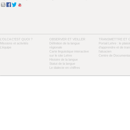
L'OLCA C'EST QUOI ?
OBSERVER ET VEILLER
TRANSMETTRE ET 
Missions et activités
Définition de la langue
Portail Lehre : le plaisi
L’équipe
régionale
d’apprendre et de tra
Carte linguistique interactive
l’alsacien
sur le site Lehre
Centre de Documentat
Histoire de la langue
Statut de la langue
Le dialecte en chiffres