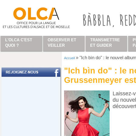
Aller au contenu principal
L'OLCA C'EST
OBSERVER ET
TRANSMETTRE
P
QUOI ?
VEILLER
ET GUIDER
P
»
"Ich bìn do" : le nouvel albu
Accueil
Vous êtes ici
"Ich bìn do" : le 
Grussenmeyer est 
Laissez-v
du nouvel
découvert