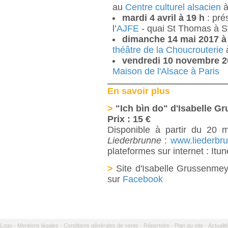
au
Centre culturel alsacien
à
mardi 4 avril à 19 h
: pr
l’
AJFE
- quai St Thomas à S
dimanche 14 mai 2017 à
théâtre de la Choucrouterie
à
vendredi 10 novembre 2
Maison de l'Alsace à Paris
En savoir plus
>
"Ich bìn do" d'Isabelle 
Prix : 15 €
Disponible à partir du 20 
Liederbrunne
:
www.liederbr
plateformes sur internet : Itun
>
Site d'Isabelle Grussenmey
sur
Facebook
Logo -
Mentions légales -
Conditions générales de vente -
Répertoire -
Plan du site -
Actualit