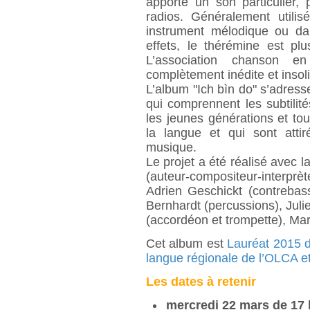
apporte un son particulier, 
radios. Généralement util
instrument mélodique ou da
effets, le thérémine est p
L’association chanson e
complètement inédite et insoli
L’album "Ich bìn do" s’adres
qui comprennent les subtilité
les jeunes générations et to
la langue et qui sont attir
musique.
Le projet a été réalisé avec 
(auteur-compositeur-interprè
Adrien Geschickt (contrebas
Bernhardt (percussions), Jul
(accordéon et trompette), Mari
Cet album est
Lauréat 2015 d
langue régionale de l’OLCA e
Les dates à retenir
mercredi 22 mars de 17 