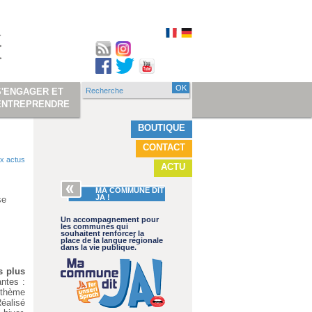
Recherche
S'ENGAGER ET
Formulaire de
ENTREPRENDRE
recherche
BOUTIQUE
CONTACT
x actus
ACTU
MA COMMUNE DIT
JA !
se
Un accompagnement pour
les communes qui
souhaitent renforcer la
place de la langue régionale
dans la vie publique.
s plus
ntes :
 thème
Réalisé