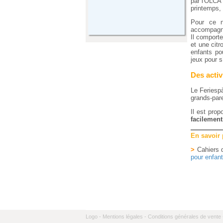
par l'OLC
printemps, 
Pour ce 
accompagne
Il comporte
et une citr
enfants po
jeux pour 
Des activ
Le Feriespà
grands-par
Il est pro
facilement
En savoir
>
Cahiers d
pour enfan
Logo -
Mentions légales -
Conditions générales de vente 