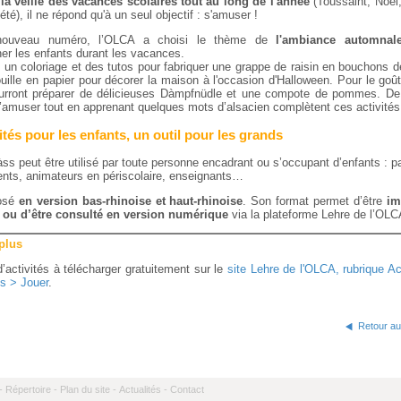
A
la veille des vacances scolaires tout au long de l'année
(Toussaint, Noël,
été), il ne répond qu'à un seul objectif : s'amuser !
nouveau numéro, l’OLCA a choisi le thème de
l'ambiance automnal
r les enfants durant les vacances.
 un coloriage et des tutos pour fabriquer une grappe de raisin en bouchons d
ouille en papier pour décorer la maison à l'occasion d'Halloween. Pour le goût
urront préparer de délicieuses Dàmpfnüdle et une compote de pommes. De 
s’amuser tout en apprenant quelques mots d’alsacien complètent ces activités
ités pour les enfants, un outil pour les grands
ss peut être utilisé par toute personne encadrant ou s’occupant d’enfants : p
ents, animateurs en périscolaire, enseignants…
posé
en version bas-rhinoise et haut-rhinoise
. Son format permet d’être
im
 ou d’être consulté en version numérique
via la plateforme Lehre de l’OLC
 plus
’activités à télécharger gratuitement sur le
site Lehre de l'OLCA, rubrique Ac
ts > Jouer
.
Retour au
-
Répertoire -
Plan du site -
Actualités -
Contact