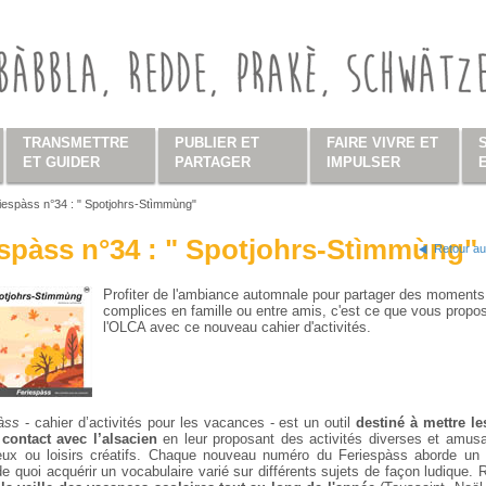
TRANSMETTRE
PUBLIER ET
FAIRE VIVRE ET
ET GUIDER
PARTAGER
IMPULSER
iespàss n°34 : " Spotjohrs-Stìmmùng"
s ici
spàss n°34 : " Spotjohrs-Stìmmùng"
Retour au
Profiter de l'ambiance automnale pour partager des moments
complices en famille ou entre amis, c'est ce que vous propo
l'OLCA avec ce nouveau cahier d'activités.
pàss
- cahier d’activités pour les vacances - est un outil
destiné à mettre le
contact avec l’alsacien
en leur proposant des activités diverses et amusa
jeux ou loisirs créatifs. Chaque nouveau numéro du Feriespàss aborde un
 de quoi acquérir un vocabulaire varié sur différents sujets de façon ludique. 