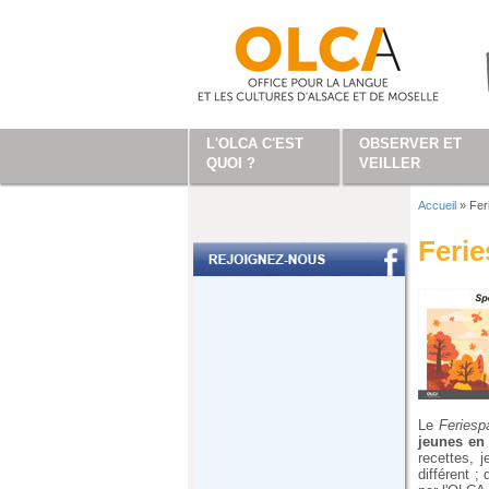
Aller au contenu principal
L'OLCA C'EST
OBSERVER ET
QUOI ?
VEILLER
Accueil
»
Fer
Vous ête
Ferie
Le
Feries
jeunes en 
recettes, 
différent ;