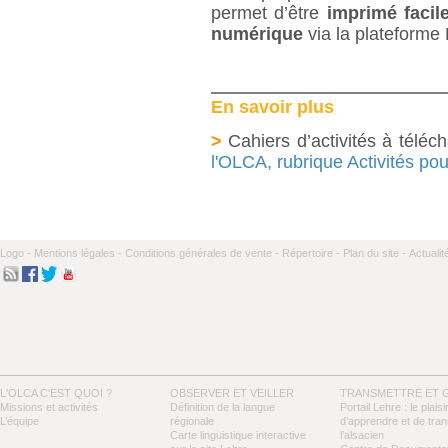
permet d’être
imprimé facil
numérique
via la plateforme
En savoir plus
>
Cahiers d’activités à téléch
l'OLCA, rubrique Activités po
Logo -
Mentions légales -
Conditions générales de vente -
Répertoire -
Plan du site -
Actualit
L'OLCA C'EST QUOI ?
OBSERVER ET VEILLER
TRANSMETTRE ET 
Missions et activités
Définition de la langue
Portail Lehre : le plaisi
L’équipe
régionale
d’apprendre et de tra
Carte linguistique interactive
l’alsacien