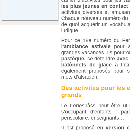
les plus jeunes en contact 
activités diverses et amusant
Chaque nouveau numéro du Fe
de quoi acquérir un vocabulai
ludique.
Pour ce 18e numéro du Feri
l'ambiance estivale
pour 
grandes vacances. Ils pourr
pastèque,
se détendre
avec 
batônnets de glace à l'ea
également proposés pour s
mots d’alsacien.
Des activités pour les e
grands
Le Feriespàss peut être uti
s’occupant d’enfants : par
périscolaire, enseignants…
Il est proposé
en version c