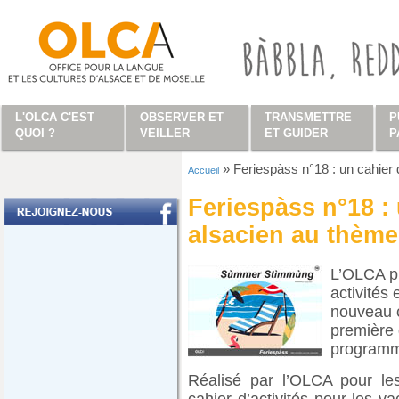
Aller au contenu principal
L'OLCA C'EST
OBSERVER ET
TRANSMETTRE
P
QUOI ?
VEILLER
ET GUIDER
P
»
Feriespàss n°18 : un cahier 
Accueil
Vous êtes ici
Feriespàss n°18 : 
alsacien au thème 
L’OLCA p
activités
nouveau ca
première
programme
Réalisé par l’OLCA pour le
cahier d’activités pour les v