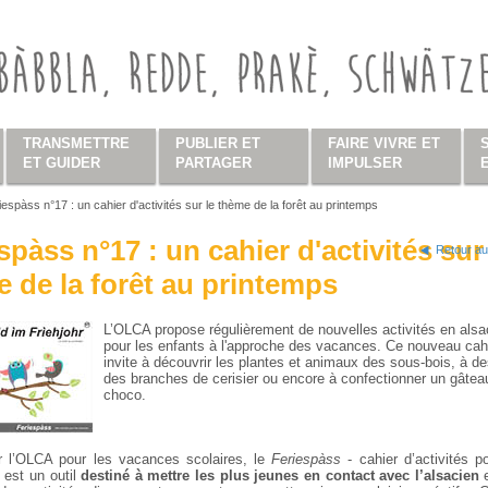
TRANSMETTRE
PUBLIER ET
FAIRE VIVRE ET
ET GUIDER
PARTAGER
IMPULSER
iespàss n°17 : un cahier d'activités sur le thème de la forêt au printemps
s ici
spàss n°17 : un cahier d'activités sur
Retour au
 de la forêt au printemps
L’OLCA propose régulièrement de nouvelles activités en alsa
pour les enfants à l'approche des vacances. Ce nouveau cahi
invite à découvrir les plantes et animaux des sous-bois, à de
des branches de cerisier ou encore à confectionner un gâteau
choco.
r l’OLCA pour les vacances scolaires, le
Feriespàss
- cahier d’activités p
 est un outil
destiné à mettre les plus jeunes en contact avec l’alsacien
e