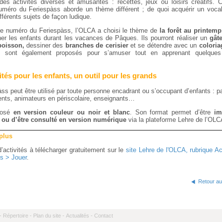
des activités diverses et amusantes : recettes, jeux ou loisirs créatifs. 
méro du Feriespàss aborde un thème différent ; de quoi acquérir un vocab
ifférents sujets de façon ludique.
e numéro du Feriespàss, l’OLCA a choisi le thème de
la forêt au printem
r les enfants durant les vacances de Pâques. Ils pourront réaliser un
gât
poisson,
dessiner des
branches de cerisier
et se détendre avec un
coloria
ux sont également proposés pour s’amuser tout en apprenant quelque
ités pour les enfants, un outil pour les grands
ss peut être utilisé par toute personne encadrant ou s’occupant d’enfants : p
ents, animateurs en périscolaire, enseignants…
oposé
en version couleur ou noir et blanc
. Son format permet d’être
im
 ou d’être consulté en version numérique
via la plateforme Lehre de l’OLC
 plus
’activités à télécharger gratuitement sur le
site Lehre de l'OLCA, rubrique Ac
ts > Jouer
.
Retour au
-
Répertoire -
Plan du site -
Actualités -
Contact