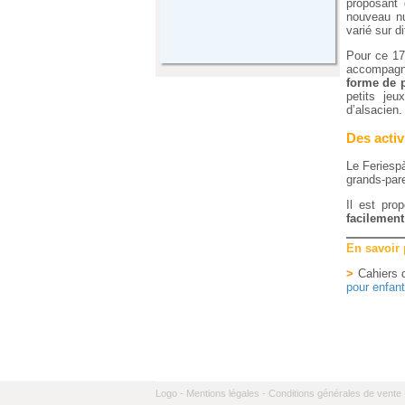
proposant 
nouveau nu
varié sur d
Pour ce 17
accompagne
forme de 
petits je
d’alsacien.
Des activ
Le Feriespà
grands-par
Il est pr
facilement
En savoir
>
Cahiers d
pour enfan
Logo -
Mentions légales -
Conditions générales de vente 