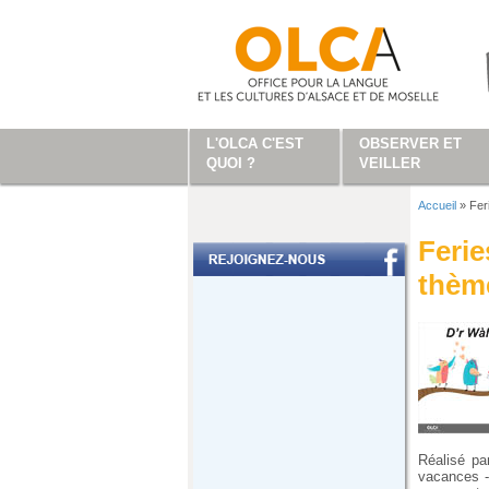
Aller au contenu principal
L'OLCA C'EST
OBSERVER ET
QUOI ?
VEILLER
Accueil
»
Fer
Vous ête
Ferie
thème
Réalisé pa
vacances -