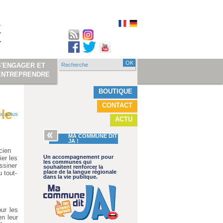
Recherche
S'ENGAGER ET
Formulaire de
ENTREPRENDRE
recherche
BOUTIQUE
CONTACT
 le
x actus
ACTU
MA COMMUNE DIT
JA !
cien
Un accompagnement pour
er les
les communes qui
ssiner
souhaitent renforcer la
place de la langue régionale
 tout-
dans la vie publique.
our les
n leur