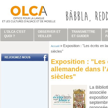
Aller au contenu principal
L'OLCA C'EST
OBSERVER ET
TRANSMETTRE
P
QUOI ?
VEILLER
ET GUIDER
P
»
Exposition : "Les écrits en 
Accueil
Vous êtes ici
siècles"
Exposition : "Les 
allemande dans l’
siècles"
La Biblio
associée 
expositio
septembre
proposée 