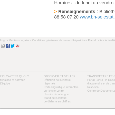
Horaires : du lundi au vendre
>
Renseignements
: Bibliot
88 58 07 20
www.bh-selestat.
Logo -
Mentions légales -
Conditions générales de vente -
Répertoire -
Plan du site -
Actualit
L'OLCA C'EST QUOI ?
OBSERVER ET VEILLER
TRANSMETTRE ET 
Missions et activités
Définition de la langue
Portail Lehre : le plaisi
L’équipe
régionale
d’apprendre et de tra
Carte linguistique interactive
l’alsacien
sur le site Lehre
Centre de Documentat
Histoire de la langue
Statut de la langue
Le dialecte en chiffres