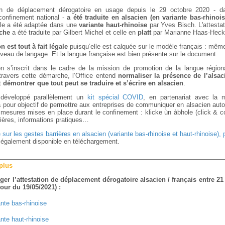
ion de déplacement dérogatoire en usage depuis le 29 octobre 2020 - d
onfinement national -
a été traduite en alsacien (en variante bas-rhinois
lle a été adaptée dans une
variante haut-rhinoise
par Yves Bisch. L'attesta
lche
a été traduite par Gilbert Michel et celle en
platt
par Marianne Haas-Heck
on est tout à fait légale
puisqu’elle est calquée sur le modèle français : mêm
veau de langage. Et la langue française est bien présente sur le document.
on s’inscrit dans le cadre de la mission de promotion de la langue région
travers cette démarche, l’Office entend
normaliser la présence de l’alsa
et
démontrer que tout peut se traduire et s’écrire en alsacien
.
développé parallèlement un
kit spécial COVID
, en partenariat avec la 
a pour objectif de permettre aux entreprises de communiquer en alsacien aut
 mesures mises en place durant le confinement : klicke ùn àbhole (click & co
ières, informations pratiques…
e sur les gestes barrières en alsacien (variante bas-rhinoise et haut-rhinoise), p
également disponible en téléchargement.
 plus
er l’attestation de déplacement dérogatoire alsacien / français entre 21 
jour du 19/05/2021) :
ante bas-rhinoise
ante haut-rhinoise