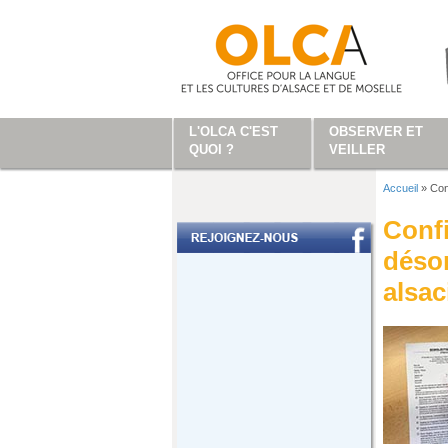
Aller au contenu principal
L'OLCA C'EST
OBSERVER ET
QUOI ?
VEILLER
Accueil
»
Con
Vous ête
Confi
désor
alsac