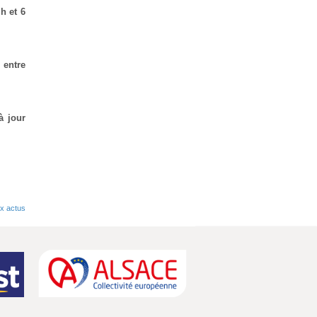
 h et 6
 entre
à jour
x actus