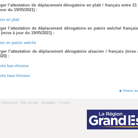
er l’attestation de déplacement dérogatoire en platt / français entre
21
jour du 19/05/2021) :
ion en platt
ger l’attestation de déplacement dérogatoire en patois welche/ français
 (mise à jour du 19/05/2021) :
tion en patois welche
ger l’attestation de déplacement dérogatoire alsacien / français (mise 
020) :
ante bas-rhinoise
ante haut-rhinoise
Retour au
-
Répertoire -
Plan du site -
Actualités -
Contact