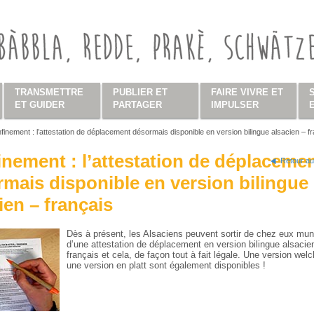
TRANSMETTRE
PUBLIER ET
FAIRE VIVRE ET
ET GUIDER
PARTAGER
IMPULSER
finement : l’attestation de déplacement désormais disponible en version bilingue alsacien – f
s ici
nement : l’attestation de déplaceme
Retour au
mais disponible en version bilingue
ien – français
Dès à présent, les Alsaciens peuvent sortir de chez eux mun
d’une attestation de déplacement en version bilingue alsacie
français et cela, de façon tout à fait légale. Une version welc
une version en platt sont également disponibles !