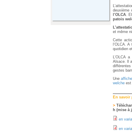
L’attestat
deuxième c
l’OLCA
. E
patois we
L’attestati
et même ni
Cette acti
l’OLCA. A 
quotidien 
L’OLCA a 
Alsace. Il 
différentes
gestes barr
Une
affich
welche
est 
En savoir
>
Télécharg
h (mise à 
en vari
en vari