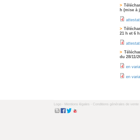
>
Télécharg
h (mise à 
attestat
>
Téléchar
21 h et 6 h
attesta
>
Téléchar
du 28/11/2
en vari
en vari
Logo -
Mentions légales -
Conditions générales de vente 