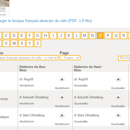
rger le lexique français-alsacien du vélo (PDF, 1.8 Mo)
C
D
E
F
G
H
I
J
K
L
M
N
O
P
Q
R
V
W
X
Y
Z
es
Page
Dialectes du Bas-
Dialectes du Haut-
s
Rhin
Rhin
d'r Àngrìff
d'r Àngrìff
Herrlisheim
Guebwiller
Herrlisheim
Guebwiller
d' Ànkùnft-Ùfstellùng
d' Ànkùnft-Ùfstellùng
rrivée
Herrlisheim
Guebwiller
Herrlisheim
Guebwiller
d' Stàrt-Ùfstellùng
d' Stàrt-Ùfstellùng
 départ
Herrlisheim
Guebwiller
Herrlisheim
Guebwiller