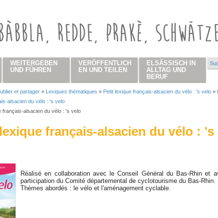
WEITERGEBEN
VERÖFFENTLICH
ELSÄSSISCH IN
Suc
Su
UND FÜHREN
EN UND TEILEN
ALLTAG UND
BERUF
ublier et partager
»
Lexiques thématiques
»
Petit lexique français-alsacien du vélo : 's velo
»
 hier
is-alsacien du vélo : 's velo
e français-alsacien du vélo : 's velo
 lexique français-alsacien du vélo : 's
Réalisé en collaboration avec le Conseil Général du Bas-Rhin et a
participation du Comité départemental de cyclotourisme du Bas-Rhin.
Thèmes abordés : le vélo et l'aménagement cyclable.