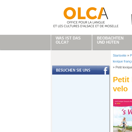
Direkt zum Inhalt
WAS IST DAS
BEOBACHTEN
OLCA?
UND HÜTEN
Startseite
»
P
Sie sind
lexique frança
»
Petit lexiqu
Petit
velo