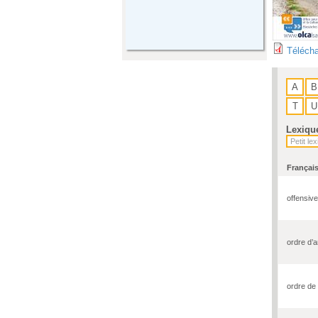
Télécha
A
B
T
U
Lexiqu
Françai
offensive
ordre d’a
ordre de