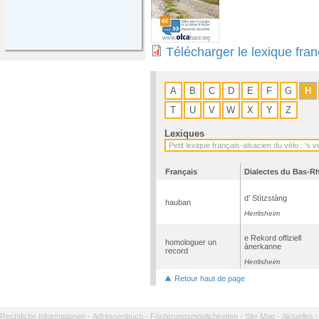
Télécharger le lexique fra
A
B
C
D
E
F
G
H
T
U
V
W
X
Y
Z
Lexiques
Français
Dialectes du Bas-R
d’ Stìtzstàng
hauban
Herrlisheim
e Rekord offiziell
homologuer un
ànerkanne
record
Herrlisheim
Retour haut de page
Rechtliche Informationen -
Adressenbuch -
Förderungsmöglichkeiten -
Site Map -
Aktuelles -