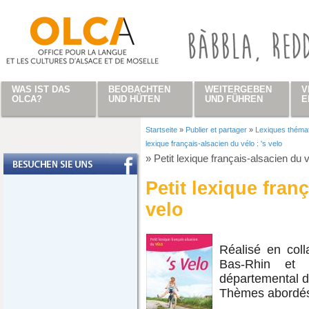
Direkt zum Inhalt
WAS IST DAS
BEOBACHTEN
WEITERGEBEN
V
OLCA?
UND HÜTEN
UND FÜHREN
E
Startseite
»
Publier et partager
»
Lexiques théma
Sie sind hier
lexique français-alsacien du vélo : 's velo
»
Petit lexique français-alsacien du v
Petit lexique franç
velo
Réalisé en coll
Bas-Rhin et 
départemental d
Thèmes abordés 