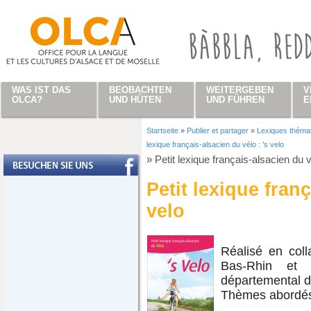
Direkt zum Inhalt
WAS IST DAS
BEOBACHTEN
WEITERGEBEN
V
OLCA?
UND HÜTEN
UND FÜHREN
E
Startseite
»
Publier et partager
»
Lexiques théma
Sie sind hier
lexique français-alsacien du vélo : 's velo
»
Petit lexique français-alsacien du v
Petit lexique franç
velo
Réalisé en coll
Bas-Rhin et 
départemental d
Thèmes abordés 