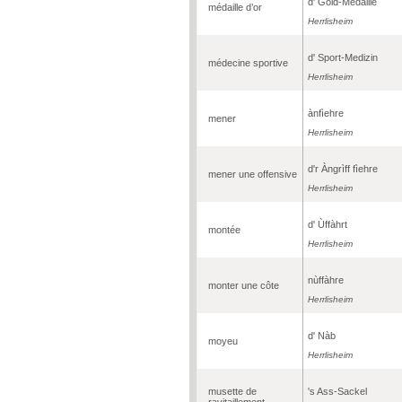
d' Gold-Medaille
médaille d’or
Herrlisheim
d' Sport-Medizin
médecine sportive
Herrlisheim
ànfìehre
mener
Herrlisheim
d'r Àngrìff fìehre
mener une offensive
Herrlisheim
d' Ùffàhrt
montée
Herrlisheim
nùffàhre
monter une côte
Herrlisheim
d' Nàb
moyeu
Herrlisheim
musette de
's Ass-Sackel
ravitaillement