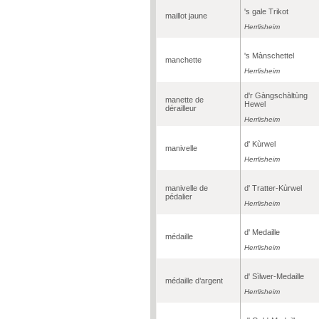
's gale Trikot
maillot jaune
Herrlisheim
's Mànschettel
manchette
Herrlisheim
d'r Gàngschàltùng
manette de
Hewel
dérailleur
Herrlisheim
d' Kùrwel
manivelle
Herrlisheim
manivelle de
d' Tratter-Kùrwel
pédalier
Herrlisheim
d' Medaille
médaille
Herrlisheim
d' Sìlwer-Medaille
médaille d’argent
Herrlisheim