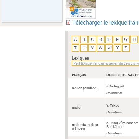
Télécharger le lexique fra
A
B
C
D
E
F
G
H
T
U
V
W
X
Y
Z
Lexiques
Français
Dialectes du Bas-R
s Ketteglìed
maillon (chaînon)
Herrlisheim
's Trikot
maillot
Herrlisheim
s Trikot vùm beschte
maillot du meilleur
Barrifàhrer
grimpeur
Herrlisheim