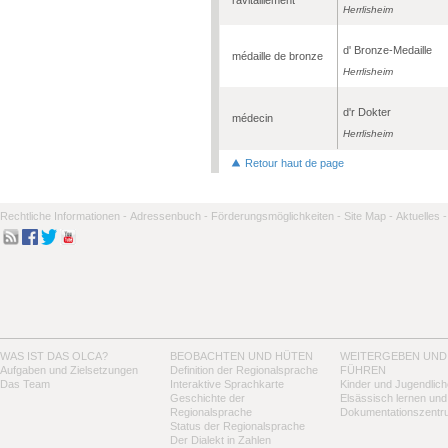
Herrlisheim
d' Bronze-Medaille
médaille de bronze
Herrlisheim
d'r Dokter
médecin
Herrlisheim
Retour haut de page
Rechtliche Informationen -
Adressenbuch -
Förderungsmöglichkeiten -
Site Map -
Aktuelles -
WAS IST DAS OLCA?
BEOBACHTEN UND HÜTEN
WEITERGEBEN UND
Aufgaben und Zielsetzungen
Definition der Regionalsprache
FÜHREN
Das Team
Interaktive Sprachkarte
Kinder und Jugendlich
Geschichte der
Elsässisch lernen und
Regionalsprache
Dokumentationszentr
Status der Regionalsprache
Der Dialekt in Zahlen