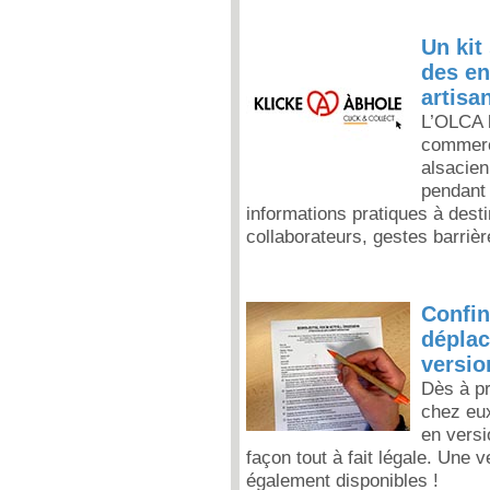
Un kit
des en
artisa
L’OLCA l
commerç
alsacie
pendant 
informations pratiques à desti
collaborateurs, gestes barri
Confin
déplac
versio
Dès à pr
chez eux
en versi
façon tout à fait légale. Une 
également disponibles !