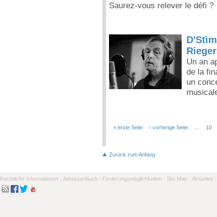
Saurez-vous relever le défi ?
D'Stìm
Rieger
Un an ap
de la fi
un conce
musicale
« erste Seite
‹ vorherige Seite
…
10
Seiten
Zurück zum Anfang
Rechtliche Informationen -
Adressenbuch -
Förderungsmöglichkeiten -
Site Map -
Aktuelles -