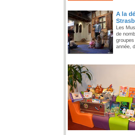
A la d
Strasb
Les Musé
de nombr
groupes 
année, 