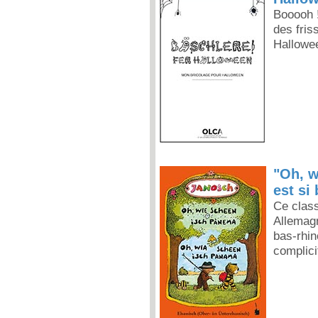
Booooh !
des fris
Hallowe
"Oh, w
est si
Ce class
Allemag
bas-rhin
complici