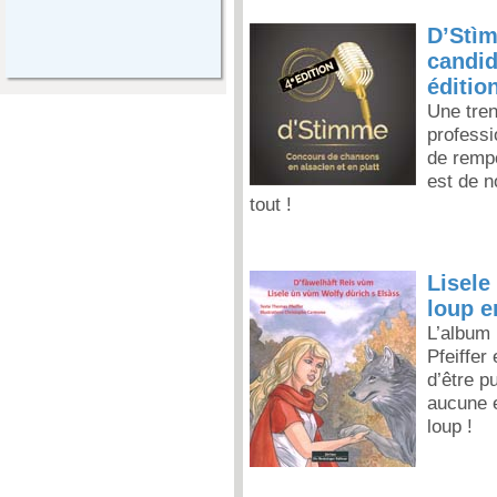
D’Stìm
candid
éditio
Une tren
professi
de rempo
est de n
tout !
Lisele 
loup e
L’album
Pfeiffer
d’être p
aucune 
loup !