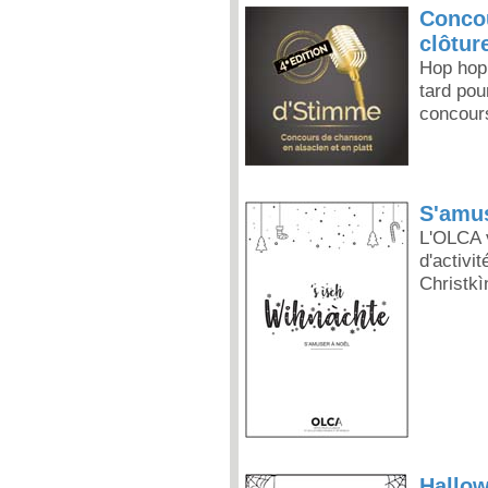
Concou
clôtur
Hop hop 
tard pou
concours
S'amus
L'OLCA 
d'activi
Christkìn
Hallow