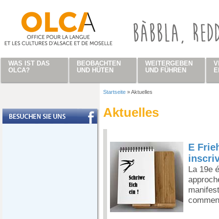
Direkt zum Inhalt
WAS IST DAS
BEOBACHTEN
WEITERGEBEN
V
OLCA?
UND HÜTEN
UND FÜHREN
E
Startseite
»
Aktuelles
Sie sind hier
Aktuelles
E Frie
inscri
La 19e é
approche
manifest
commen