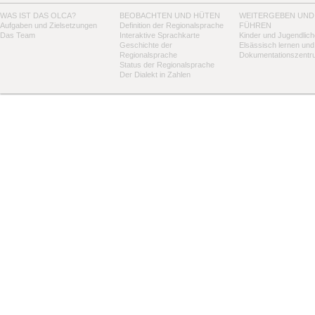
WAS IST DAS OLCA?
BEOBACHTEN UND HÜTEN
WEITERGEBEN UND
Aufgaben und Zielsetzungen
Definition der Regionalsprache
FÜHREN
Das Team
Interaktive Sprachkarte
Kinder und Jugendlich
Geschichte der
Elsässisch lernen und
Regionalsprache
Dokumentationszentr
Status der Regionalsprache
Der Dialekt in Zahlen