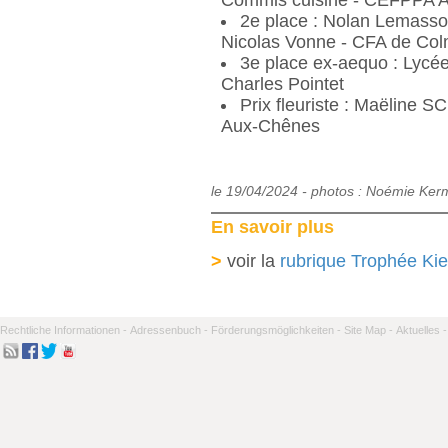
2e place : Nolan Lemasson
Nicolas Vonne - CFA de Col
3e place ex-aequo : Lycé
Charles Pointet
Prix fleuriste : Maëline
Aux-Chênes
le 19/04/2024 - photos : Noémie Ke
En savoir plus
>
voir la
rubrique Trophée Ki
Rechtliche Informationen -
Adressenbuch -
Förderungsmöglichkeiten -
Site Map -
Aktuelles -