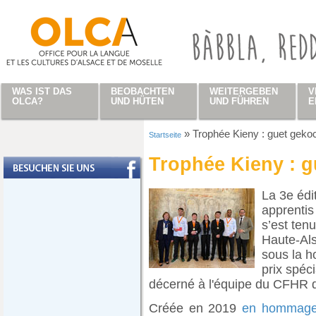
Direkt zum Inhalt
WAS IST DAS
BEOBACHTEN
WEITERGEBEN
V
OLCA?
UND HÜTEN
UND FÜHREN
E
»
Trophée Kieny : guet gekoc
Startseite
Sie sind hier
Trophée Kieny : g
La 3e édi
apprentis
s’est ten
Haute-Als
sous la ho
prix spéc
décerné à l'équipe du CFHR 
Créée en 2019
en hommage