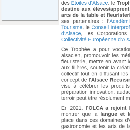
des
Etoiles d’Alsace
, le
Trop
destiné aux élèves/apprenti
arts de la table et fleurister
ses partenaires : l’
Académi
Tourisme
, le
Conseil Interpro
d’Alsace
, les Corporations
Collectivité Européenne d’Al
Ce Trophée a pour vocation 
alsacien, promouvoir les métie
fleuristerie, mettre en avant
aux filières, soutenir la cré
collectif tout en diffusant le
concept de l’
Alsace Recuis
vise à célébrer les produit
préparation innovation, audac
terroir peut être résolument 
En 2021,
l’OLCA a rejoint
montrer que la
langue et l
place dans ces domaines d’e
gastronomie et les arts de l