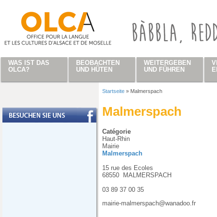
Direkt zum Inhalt
WAS IST DAS
BEOBACHTEN
WEITERGEBEN
V
OLCA?
UND HÜTEN
UND FÜHREN
E
Startseite
»
Malmerspach
Sie sind hier
Malmerspach
Catégorie
Haut-Rhin
Mairie
Malmerspach
15 rue des Ecoles
68550
MALMERSPACH
03 89 37 00 35
mairie-malmerspach@wanadoo.fr