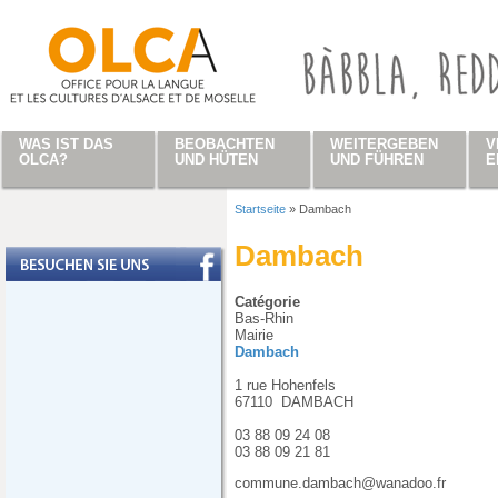
Direkt zum Inhalt
WAS IST DAS
BEOBACHTEN
WEITERGEBEN
V
OLCA?
UND HÜTEN
UND FÜHREN
E
Startseite
»
Dambach
Sie sind hier
Dambach
Catégorie
Bas-Rhin
Mairie
Dambach
1 rue Hohenfels
67110
DAMBACH
03 88 09 24 08
03 88 09 21 81
commune.dambach@wanadoo.fr