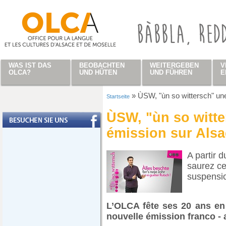
Direkt zum Inhalt
WAS IST DAS
BEOBACHTEN
WEITERGEBEN
V
OLCA?
UND HÜTEN
UND FÜHREN
E
»
ÙSW, "ùn so wittersch" un
Startseite
Sie sind hier
ÙSW, "ùn so witte
émission sur Als
A partir 
saurez ce
suspensio
L’OLCA fête ses 20 ans en
nouvelle émission franco - 