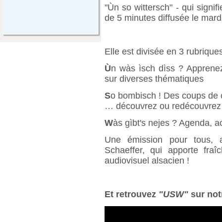
"Ùn so wittersch" - qui signif
de 5 minutes diffusée le mard
Elle est divisée en 3 rubriques
Ù
n wàs ìsch dìss ? Apprene
sur diverses thématiques
S
o bombisch ! Des coups de cœ
… découvrez ou redécouvrez 
W
às gìbt's nejes ? Agenda, ac
Une émission pour tous, 
Schaeffer, qui apporte fra
audiovisuel alsacien !
Et retrouvez
"USW"
sur not