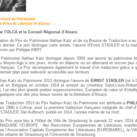
n Katz
du Patrimoine
-Priss fir Literàtür im Elsàss
ar l'OLCA et le Conseil Régional d'Alsace
ation du Prix du Patrimoine Nathan Katz et de sa Bourse de Traduction a eu 
 dernier. Ce prix distingue cette année, l’œuvre d’Ernst STADLER et la trad
vres par Philippe ABRY
 Patrimoine Nathan Katz distingue depuis 2004 une œuvre du patrimoine litt
du Moyen-Age à nos jours, écrite en dialecte ou en allemand et encore peu 
 français. Ce Prix récompense également le travail d’un traducteur grâce à 
remier plan peut redevenir accessible aux lecteurs.
than Katz du Patrimoine 2013 distingue l’œuvre de
ERNST STADLER
(né à 
ué en Belgique en octobre 1914 et enterré au cimetière Saint-Louis-Rober
, l’un des plus grands poètes expressionnistes, Européen de cœur et d’intell
 quelques-uns des plus beaux textes de la littérature d’Alsace.
de Traduction 2013 du Prix Nathan Katz du Patrimoine est attribuée à
PHIL
 en 1980 à Colmar, pour la première traduction française intégrale du chef-
TADLER, Der Aufbruch, publié en 1914, l’année même de sa mort.
du Prix aura lieu à l’Hôtel de Ville de Strasbourg le samedi 22 mars 2014 d
RADUIRE l’EUROPE - 9es Rencontres Européennes de Littérature, manifes
par l’Association Capitale Européenne des Littératures (EUROBABEL), la Vill
 urbaine de Strasbourg et l’Université de Strasbourg.