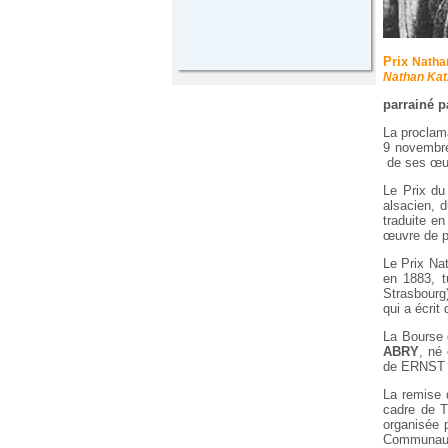
Prix
Natha
Nathan Katz
parrainé p
La proclam
9 novembre
de ses œu
Le Prix du
alsacien, 
traduite en
œuvre de p
Le Prix Na
en 1883, t
Strasbourg)
qui a écrit
La Bourse 
ABRY
, né
de ERNST S
La remise 
cadre de T
organisée 
Communauté