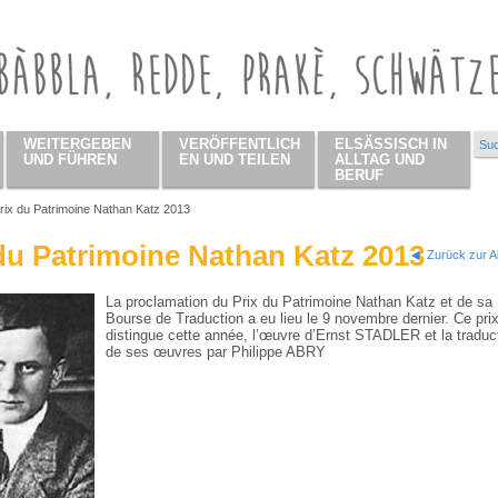
WEITERGEBEN
VERÖFFENTLICH
ELSÄSSISCH IN
Suc
Su
UND FÜHREN
EN UND TEILEN
ALLTAG UND
BERUF
rix du Patrimoine Nathan Katz 2013
 hier
du Patrimoine Nathan Katz 2013
Zurück zur A
La proclamation du Prix du Patrimoine Nathan Katz et de sa
Bourse de Traduction a eu lieu le 9 novembre dernier. Ce pri
distingue cette année, l’œuvre d’Ernst STADLER et la traduc
de ses œuvres par Philippe ABRY