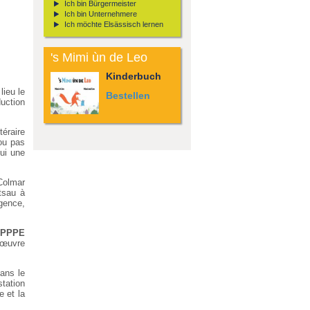
Ich bin Bürgermeister
eingeteilt.
Karte einsehen
Alle Wörterbüchlein
Ich bin Unternehmere
einsehen
Ich möchte Elsässisch lernen
's Mimi ùn de Leo
Kinderbuch
lieu le
Bestellen
uction
éraire
ou pas
qui une
Colmar
tsau à
igence,
IPPPE
d’œuvre
ans le
tation
e et la