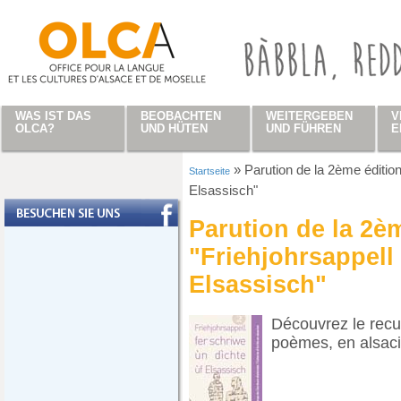
Direkt zum Inhalt
WAS IST DAS
BEOBACHTEN
WEITERGEBEN
V
OLCA?
UND HÜTEN
UND FÜHREN
E
»
Parution de la 2ème édition
Startseite
Sie sind hier
Elsassisch"
Parution de la 2è
"Friehjohrsappell 
Elsassisch"
Découvrez le recue
poèmes, en alsaci