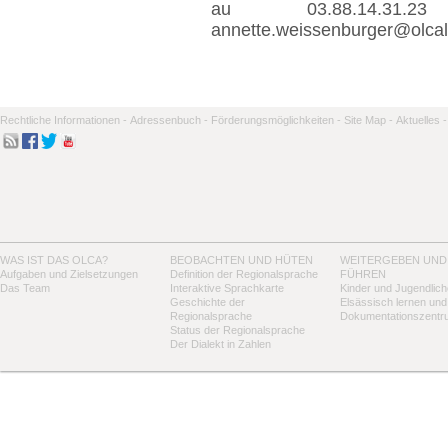
au 03.88.14.31
annette.weissenburger@olcal
Rechtliche Informationen -
Adressenbuch -
Förderungsmöglichkeiten -
Site Map -
Aktuelles -
WAS IST DAS OLCA?
BEOBACHTEN UND HÜTEN
WEITERGEBEN UND
Aufgaben und Zielsetzungen
Definition der Regionalsprache
FÜHREN
Das Team
Interaktive Sprachkarte
Kinder und Jugendlich
Geschichte der
Elsässisch lernen und
Regionalsprache
Dokumentationszentr
Status der Regionalsprache
Der Dialekt in Zahlen