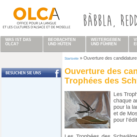
Direkt zum Inhalt
WAS IST DAS
BEOBACHTEN
WEITERGEBEN
V
OLCA?
UND HÜTEN
UND FÜHREN
E
»
Ouverture des candidatur
Startseite
Sie sind hier
Ouverture des ca
Trophées des Sch
Les Trop
chaque a
pour la l
et de Mos
pour l’édi
Les Trophées des Schwälmel