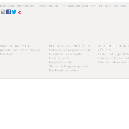
Rechtliche Informationen -
Adressenbuch -
Förderungsmöglichkeiten -
Site Map -
Aktuelles -
WAS IST DAS OLCA?
BEOBACHTEN UND HÜTEN
WEITERGEBEN UND
Aufgaben und Zielsetzungen
Definition der Regionalsprache
FÜHREN
Das Team
Interaktive Sprachkarte
Kinder und Jugendlich
Geschichte der
Elsässisch lernen und
Regionalsprache
Dokumentationszentr
Status der Regionalsprache
Der Dialekt in Zahlen