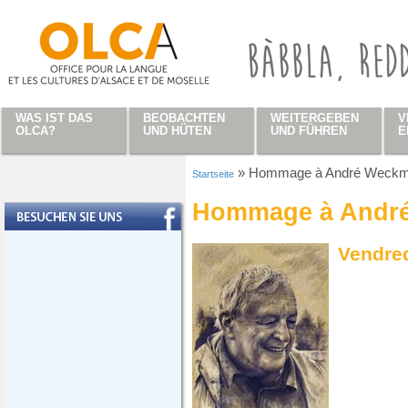
Direkt zum Inhalt
WAS IST DAS
BEOBACHTEN
WEITERGEBEN
V
OLCA?
UND HÜTEN
UND FÜHREN
E
»
Hommage à André Weck
Startseite
Sie sind hier
Hommage à Andr
Vendre