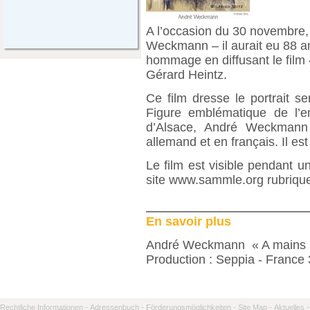
A l’occasion du 30 novembre, 
Weckmann – il aurait eu 88 an
hommage en diffusant le film
Gérard Heintz.
Ce film dresse le portrait se
Figure emblématique de l’e
d’Alsace, André Weckmann 
allemand et en français. Il es
Le film est visible pendant 
site www.sammle.org rubriqu
En savoir plus
André Weckmann « A mains 
Production : Seppia - France
Rechtliche Informationen -
Adressenbuch -
Förderungsmöglichkeiten -
Site Map -
Aktuelles -