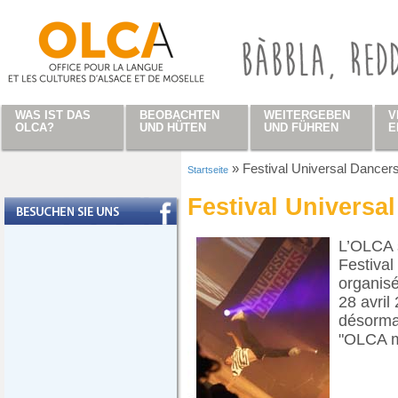
Direkt zum Inhalt
WAS IST DAS
BEOBACHTEN
WEITERGEBEN
V
OLCA?
UND HÜTEN
UND FÜHREN
E
»
Festival Universal Dancers
Startseite
Sie sind hier
Festival Universal
L’OLCA s
Festival
organisé
28 avril
désorma
"OLCA ma