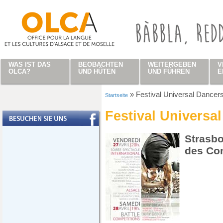
Direkt zum Inhalt
WAS IST DAS
BEOBACHTEN
WEITERGEBEN
V
OLCA?
UND HÜTEN
UND FÜHREN
E
»
Festival Universal Dancer
Startseite
Sie sind hier
Festival Universa
Strasbo
des Co