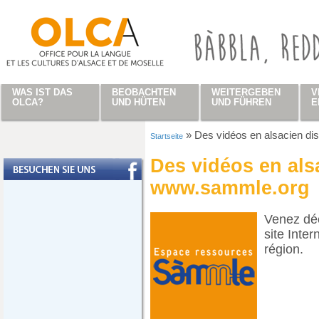
Direkt zum Inhalt
WAS IST DAS
BEOBACHTEN
WEITERGEBEN
V
OLCA?
UND HÜTEN
UND FÜHREN
E
»
Des vidéos en alsacien d
Startseite
Sie sind hier
Des vidéos en als
www.sammle.org
Venez déc
site Inter
région.