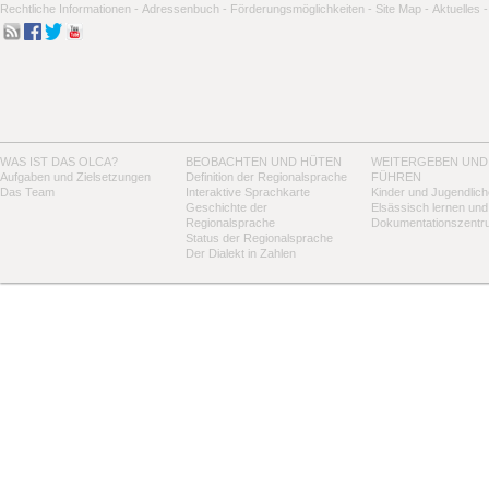
Rechtliche Informationen -
Adressenbuch -
Förderungsmöglichkeiten -
Site Map -
Aktuelles -
WAS IST DAS OLCA?
BEOBACHTEN UND HÜTEN
WEITERGEBEN UND
Aufgaben und Zielsetzungen
Definition der Regionalsprache
FÜHREN
Das Team
Interaktive Sprachkarte
Kinder und Jugendlich
Geschichte der
Elsässisch lernen und
Regionalsprache
Dokumentationszentr
Status der Regionalsprache
Der Dialekt in Zahlen