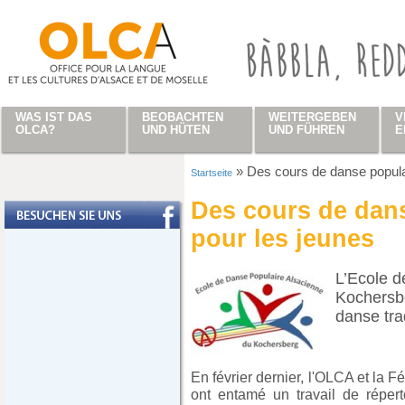
Direkt zum Inhalt
WAS IST DAS
BEOBACHTEN
WEITERGEBEN
V
OLCA?
UND HÜTEN
UND FÜHREN
E
»
Des cours de danse popula
Startseite
Sie sind hier
Des cours de dans
pour les jeunes
L’Ecole d
Kochersbe
danse trad
En février dernier, l'OLCA et la 
ont entamé un travail de réper