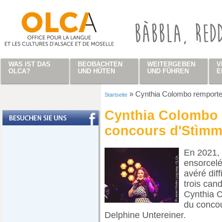
Direkt zum Inhalt
WAS IST DAS
BEOBACHTEN
WEITERGEBEN
V
OLCA?
UND HÜTEN
UND FÜHREN
E
»
Cynthia Colombo remporte 
Startseite
Sie sind hier
Cynthia Colombo r
concours d'Stìm
En 2021, 
ensorcelé 
avéré diff
trois cand
Cynthia C
du concou
Delphine Untereiner.