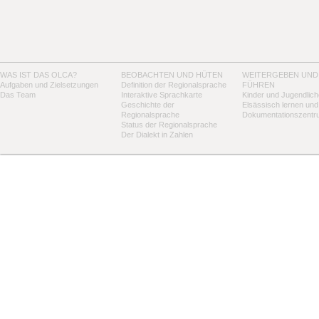
WAS IST DAS OLCA?
BEOBACHTEN UND HÜTEN
WEITERGEBEN UND
Aufgaben und Zielsetzungen
Definition der Regionalsprache
FÜHREN
Das Team
Interaktive Sprachkarte
Kinder und Jugendlich
Geschichte der
Elsässisch lernen und
Regionalsprache
Dokumentationszentr
Status der Regionalsprache
Der Dialekt in Zahlen