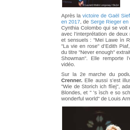
Après la
victoire de Gaël Sief
en 2017
, de
Serge Rieger en
Cynthia Colombo qui se voit d
avec l’interprétation de deux
et sensuels : "Mei Lawe ìn R
"La vie en rose" d’Edith Piaf,
du titre "Never enough" extra
Showman". Elle remporte l’
vidéo.
Sur la 2e marche du podiu
Crenner.
Elle aussi s’est ill
"Wie de Storich ich flìej", a
Blondes, et " ’s ìsch e so sc
wonderful world" de Louis Ar