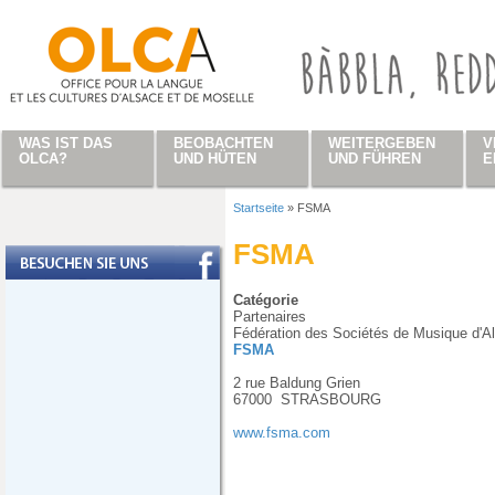
Direkt zum Inhalt
WAS IST DAS
BEOBACHTEN
WEITERGEBEN
V
OLCA?
UND HÜTEN
UND FÜHREN
E
Startseite
»
FSMA
Sie sind hier
FSMA
Catégorie
Partenaires
Fédération des Sociétés de Musique d'A
FSMA
2 rue Baldung Grien
67000
STRASBOURG
www.fsma.com